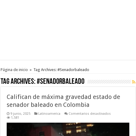
Página de inicio
»
Tag Archives: #Senadorbaleado
Tag Archives:
#Senadorbaleado
Califican de máxima gravedad estado de
senador baleado en Colombia
en
9 junio, 2025
Latinoamerica
Comentarios desactivados
Califican
1,581
de
máxima
gravedad
estado