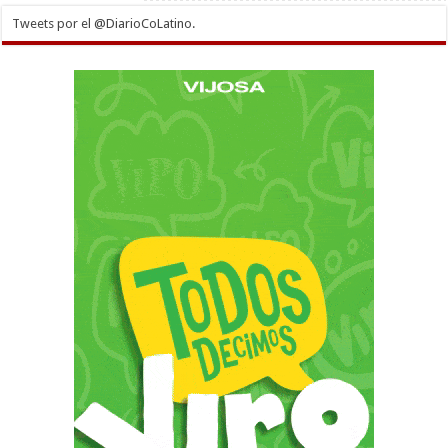
Tweets por el @DiarioCoLatino.