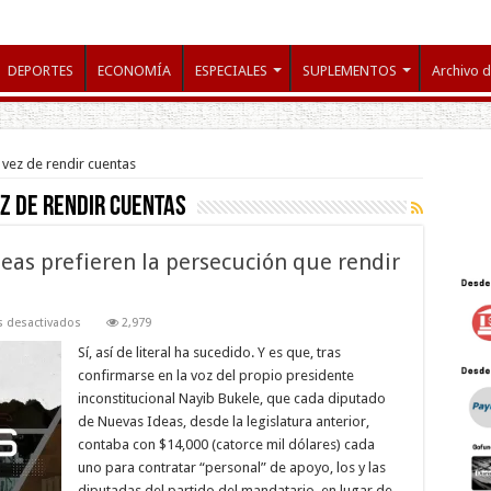
DEPORTES
ECONOMÍA
ESPECIALES
SUPLEMENTOS
Archivo d
 vez de rendir cuentas
z de rendir cuentas
eas prefieren la persecución que rendir
en
 desactivados
2,979
Los
diputados
Sí, así de literal ha sucedido. Y es que, tras
de
confirmarse en la voz del propio presidente
Nuevas
Ideas
inconstitucional Nayib Bukele, que cada diputado
prefieren
de Nuevas Ideas, desde la legislatura anterior,
la
persecución
contaba con $14,000 (catorce mil dólares) cada
que
rendir
uno para contratar “personal” de apoyo, los y las
cuentas
diputadas del partido del mandatario, en lugar de