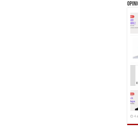
Opin
4 