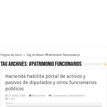
Página de inicio
»
Tag Archives: #Patrimonio funcionarios
Tag Archives:
#Patrimonio funcionarios
Hacienda habilita portal de activos y
pasivos de diputados y otros funcionarios
públicos
en
27 mayo, 2026
Nacionales
Comentarios desactivados
Hacienda
2,761
habilita
portal