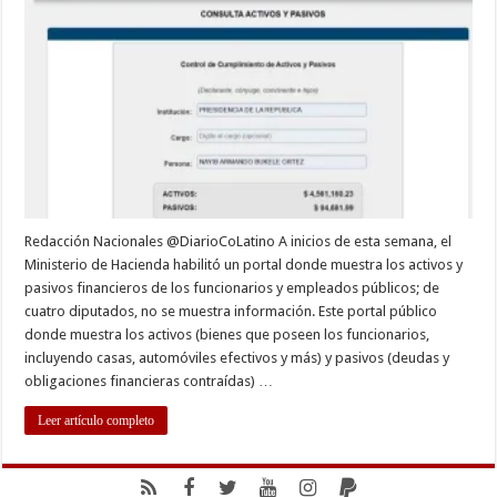
de
activos
y
pasivos
de
diputados
y
otros
funcionarios
públicos
Redacción Nacionales @DiarioCoLatino A inicios de esta semana, el
Ministerio de Hacienda habilitó un portal donde muestra los activos y
pasivos financieros de los funcionarios y empleados públicos; de
cuatro diputados, no se muestra información. Este portal público
donde muestra los activos (bienes que poseen los funcionarios,
incluyendo casas, automóviles efectivos y más) y pasivos (deudas y
obligaciones financieras contraídas) …
Leer artículo completo