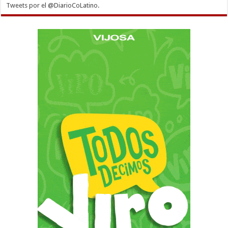
Tweets por el @DiarioCoLatino.