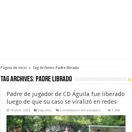
Página de inicio
»
Tag Archives: Padre librado
Tag Archives:
Padre librado
Padre de jugador de CD Águila fue liberado
luego de que su caso se viralizó en redes
en
18 abril, 2024
Deportes
Comentarios desactivados
1,368
Padre
de
jugador
de
CD