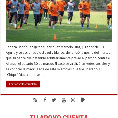
Águila
fue
liberado
luego
de
que
su
caso
se
viralizó
en
redes
Rebeca Henríquez @RebeHenriquez Marcelo Díaz, jugador de CD
Águila y seleccionado del azul y blanco, denunció la noche del martes
que su padre fue detenido arbitrariamente previo al partido contra el
Alianza, el pasado 30 de marzo. El caso se viralizó en redes sociales y
se conoció la madrugada de este miércoles que fue liberado. El
“Chiqui” Díaz, como se …
Leer artículo completo