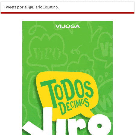
Tweets por el @DiarioCoLatino.