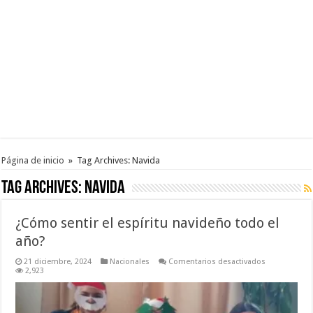
Página de inicio
»
Tag Archives: Navida
Tag Archives:
Navida
¿Cómo sentir el espíritu navideño todo el
año?
en
21 diciembre, 2024
Nacionales
Comentarios desactivados
¿Cómo
2,923
sentir
el
espíritu
navideño