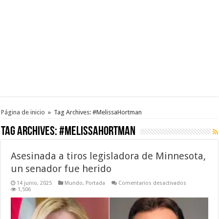
Página de inicio
»
Tag Archives: #MelissaHortman
Tag Archives:
#MelissaHortman
Asesinada a tiros legisladora de Minnesota,
un senador fue herido
en
14 junio, 2025
Mundo
,
Portada
Comentarios desactivados
Asesinada
1,506
a
tiros
legisladora
de