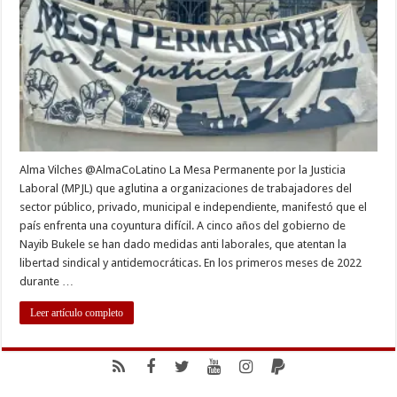
Bukele
impulsa
medidas
anti
laborales
Alma Vilches @AlmaCoLatino La Mesa Permanente por la Justicia
Laboral (MPJL) que aglutina a organizaciones de trabajadores del
sector público, privado, municipal e independiente, manifestó que el
país enfrenta una coyuntura difícil. A cinco años del gobierno de
Nayib Bukele se han dado medidas anti laborales, que atentan la
libertad sindical y antidemocráticas. En los primeros meses de 2022
durante …
Leer artículo completo