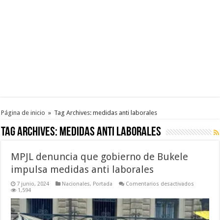
Página de inicio
»
Tag Archives: medidas anti laborales
Tag Archives:
medidas anti laborales
MPJL denuncia que gobierno de Bukele
impulsa medidas anti laborales
en
7 junio, 2024
Nacionales
,
Portada
Comentarios desactivados
MPJL
1,594
denuncia
que
gobierno
de