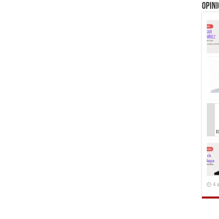
Opin
4 