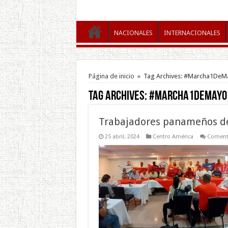
NACIONALES
INTERNACIONALES
Página de inicio
»
Tag Archives: #Marcha1DeM
Tag Archives:
#Marcha1DeMayo
Trabajadores panameños de
25 abril, 2024
Centro América
Comenta