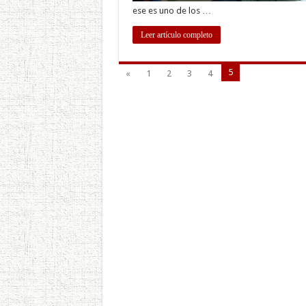
ese es uno de los …
Leer artículo completo
5
«
1
2
3
4