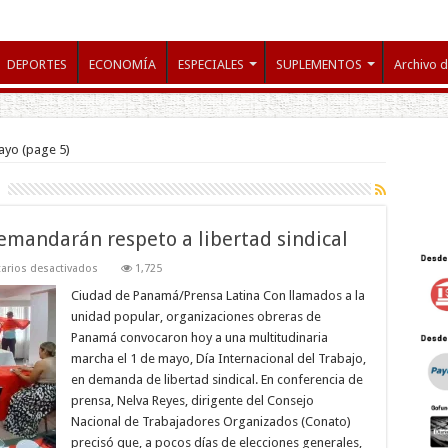
DEPORTES
ECONOMÍA
ESPECIALES
SUPLEMENTOS
Archivo d
ayo
(page 5)
mandarán respeto a libertad sindical
en
rios desactivados
1,725
Trabajadores
panameños
Ciudad de Panamá/Prensa Latina Con llamados a la
demandarán
unidad popular, organizaciones obreras de
respeto
a
Panamá convocaron hoy a una multitudinaria
libertad
marcha el 1 de mayo, Día Internacional del Trabajo,
sindical
en demanda de libertad sindical. En conferencia de
prensa, Nelva Reyes, dirigente del Consejo
Nacional de Trabajadores Organizados (Conato)
precisó que, a pocos días de elecciones generales,