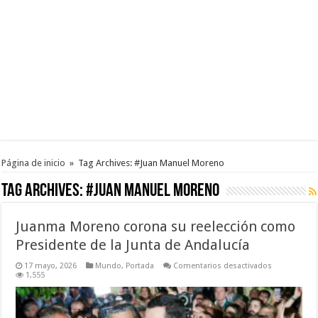
Página de inicio
»
Tag Archives: #Juan Manuel Moreno
Tag Archives:
#Juan Manuel Moreno
Juanma Moreno corona su reelección como
Presidente de la Junta de Andalucía
en
17 mayo, 2026
Mundo
,
Portada
Comentarios desactivados
Juanma
1,555
Moreno
corona
su
reelección