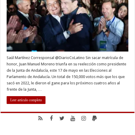
como
Presidente
de
la
Junta
de
Andalucía
Saúl Martínez Corresponsal @DiarioCoLatino Sin sacar matrícula de
honor, Juan Manuel Moreno triunfa en su reelección como presidente
de la Junta de Andalucía, este 17 de mayo en las Elecciones al
Parlamento de Andalucía. Un total de 150,000 votos más que los que
sacó en 2022, le dieron el gane para los próximos cuatros años al
frente de la Junta, …
Leer artículo completo