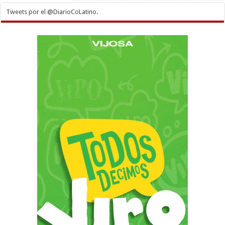
Tweets por el @DiarioCoLatino.