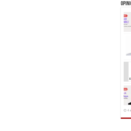
Opin
4 