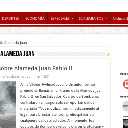
DEPORTES
ECONOMÍA
ESPECIALES
SUPLEMENTOS
Archivo d
ulo Alameda Juan
o Alameda Juan
sobre Alameda Juan Pablo II
en
tarios desactivados
1,207
Vehículo
prende
Alma Vilches @AlmaCoLatino Un automóvil se
en
prendió en llamas en un tramo de la Alameda Juan
llamas
sobre
Pablo II, en San Salvador, Cuerpo de Bomberos
Alameda
controlaron el fuego, solo se reportan daños
Juan
Pablo
materiales “Nos movilizamos inmediatamente al
II
lugar para brindar atención prehospitalaria a
cualquiera de los afectados. Al momento, los
equipos de Bomberos ya controlaron la situación y