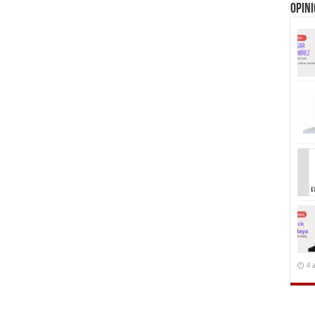
Opin
4 