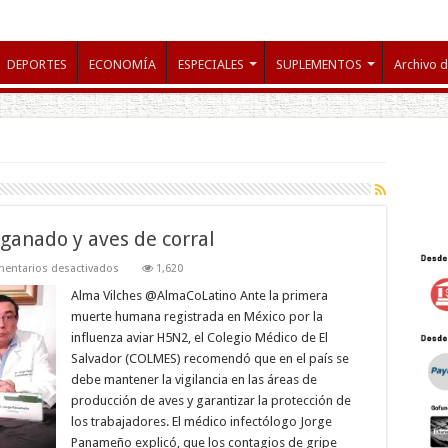
DEPORTES
ECONOMÍA
ESPECIALES
SUPLEMENTOS
Archivo d
 ganado y aves de corral
en
entarios desactivados
1,620
Colegio
Médico
Alma Vilches @AlmaCoLatino Ante la primera
pide
muerte humana registrada en México por la
vigilar
ganado
influenza aviar H5N2, el Colegio Médico de El
y
Salvador (COLMES) recomendó que en el país se
aves
de
debe mantener la vigilancia en las áreas de
corral
producción de aves y garantizar la protección de
los trabajadores. El médico infectólogo Jorge
Panameño explicó, que los contagios de gripe