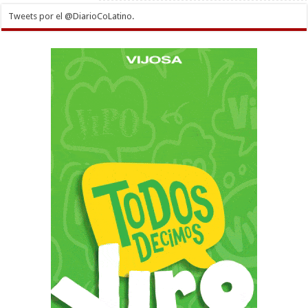
Tweets por el @DiarioCoLatino.