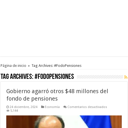
Página de inicio
»
Tag Archives: #FodoPensiones
Tag Archives:
#FodoPensiones
Gobierno agarró otros $48 millones del
fondo de pensiones
en
24 diciembre, 2024
Economía
Comentarios desactivados
Gobierno
5,144
agarró
otros
$48
millones