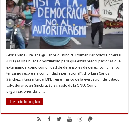
comuni
internac
en
el
EPU
Gloria Silvia Orellana @DiarioCoLatino “El Examen Periódico Universal
(EPU ) es una buena oportunidad para que estas preocupaciones que
externamos como comunidad de defensores de derechos humanos
tengamos eco en la comunidad internacional”, dijo Juan Carlos
Sánchez, integrante del DPLF, en el marco de la evaluación del Estado
salvadoreño, en Ginebra, Suiza, sede de la ONU. Como
organizaciones de la …
Leer artículo completo