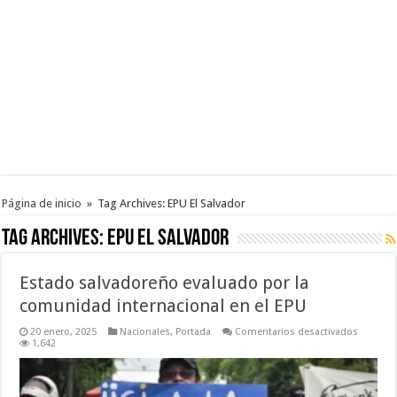
Página de inicio
»
Tag Archives: EPU El Salvador
Tag Archives:
EPU El Salvador
Estado salvadoreño evaluado por la
comunidad internacional en el EPU
en
20 enero, 2025
Nacionales
,
Portada
Comentarios desactivados
Estado
1,642
salvado
evaluad
por
la