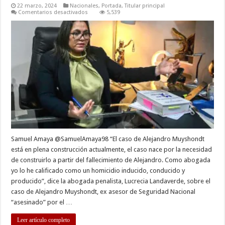
22 marzo, 2024
Nacionales
,
Portada
,
Titular principal
en
Comentarios desactivados
5,539
Abogada
pide
al
GOES
le
“permitan
vivir,
para
llegar
a
la
verdad»
Samuel Amaya @SamuelAmaya98 “El caso de Alejandro Muyshondt
está en plena construcción actualmente, el caso nace por la necesidad
de construirlo a partir del fallecimiento de Alejandro. Como abogada
yo lo he calificado como un homicidio inducido, conducido y
producido”, dice la abogada penalista, Lucrecia Landaverde, sobre el
caso de Alejandro Muyshondt, ex asesor de Seguridad Nacional
“asesinado” por el …
Leer artículo completo