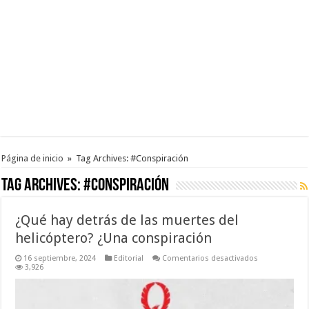
Página de inicio
»
Tag Archives: #Conspiración
Tag Archives:
#Conspiración
¿Qué hay detrás de las muertes del
helicóptero? ¿Una conspiración
en
16 septiembre, 2024
Editorial
Comentarios desactivados
¿Qué
3,926
hay
detrás
de
las