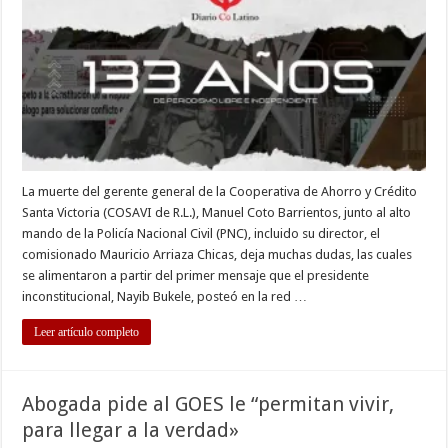
muertes
del
helicóptero?
¿Una
conspiración
La muerte del gerente general de la Cooperativa de Ahorro y Crédito
Santa Victoria (COSAVI de R.L.), Manuel Coto Barrientos, junto al alto
mando de la Policía Nacional Civil (PNC), incluido su director, el
comisionado Mauricio Arriaza Chicas, deja muchas dudas, las cuales
se alimentaron a partir del primer mensaje que el presidente
inconstitucional, Nayib Bukele, posteó en la red …
Leer artículo completo
Abogada pide al GOES le “permitan vivir,
para llegar a la verdad»