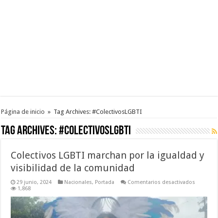
Página de inicio
»
Tag Archives: #ColectivosLGBTI
Tag Archives:
#ColectivosLGBTI
Colectivos LGBTI marchan por la igualdad y
visibilidad de la comunidad
en
29 junio, 2024
Nacionales
,
Portada
Comentarios desactivados
Colectivo
1,868
LGBTI
marchan
por
la