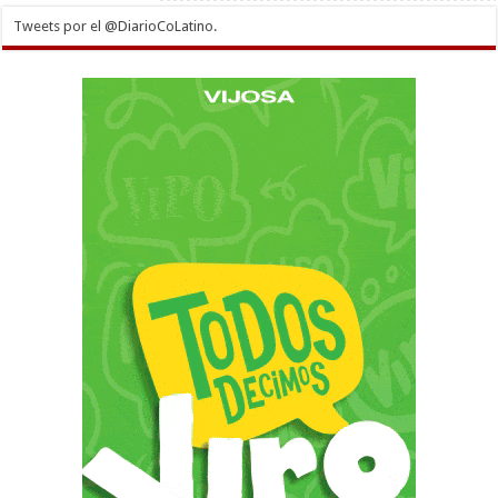
Tweets por el @DiarioCoLatino.