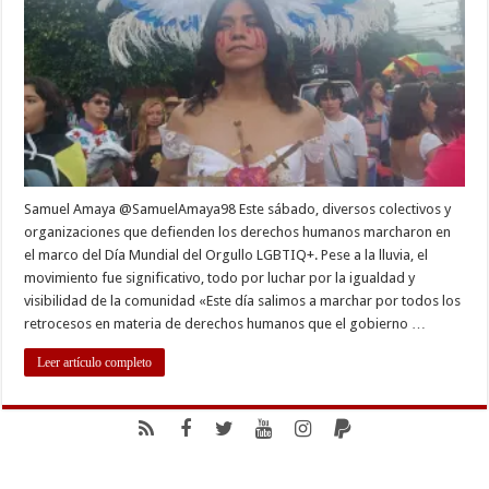
igualdad
y
visibilid
de
la
comuni
Samuel Amaya @SamuelAmaya98 Este sábado, diversos colectivos y
organizaciones que defienden los derechos humanos marcharon en
el marco del Día Mundial del Orgullo LGBTIQ+. Pese a la lluvia, el
movimiento fue significativo, todo por luchar por la igualdad y
visibilidad de la comunidad «Este día salimos a marchar por todos los
retrocesos en materia de derechos humanos que el gobierno …
Leer artículo completo