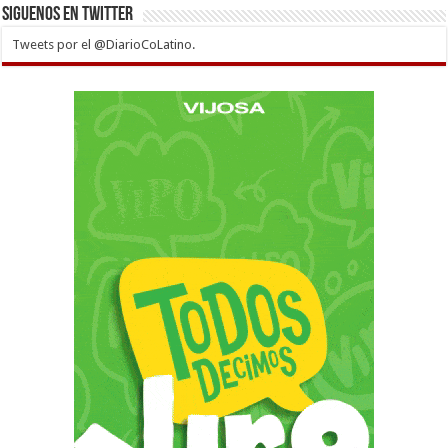
Siguenos en twitter
Tweets por el @DiarioCoLatino.