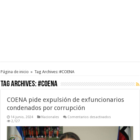
Página de inicio
»
Tag Archives: #COENA
Tag Archives:
#COENA
COENA pide expulsión de exfuncionarios
condenados por corrupción
en
14 junio, 2024
Nacionales
Comentarios desactivados
COENA
2,127
pide
expulsión
de
exfuncionarios