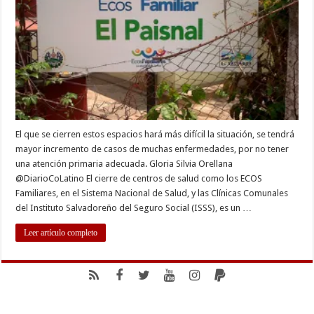
impactará
a
la
población:
Colegio
Médico
El que se cierren estos espacios hará más difícil la situación, se tendrá
mayor incremento de casos de muchas enfermedades, por no tener
una atención primaria adecuada. Gloria Silvia Orellana
@DiarioCoLatino El cierre de centros de salud como los ECOS
Familiares, en el Sistema Nacional de Salud, y las Clínicas Comunales
del Instituto Salvadoreño del Seguro Social (ISSS), es un …
Leer artículo completo