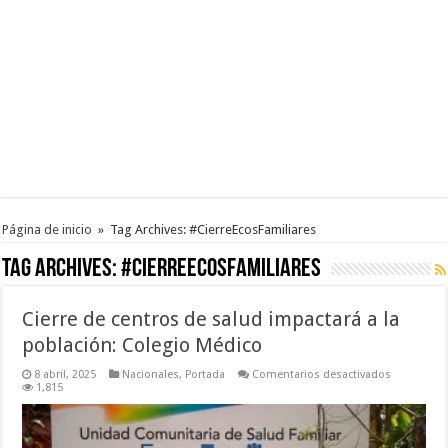
Página de inicio
»
Tag Archives: #CierreEcosFamiliares
Tag Archives:
#CierreEcosFamiliares
Cierre de centros de salud impactará a la
población: Colegio Médico
en
8 abril, 2025
Nacionales
,
Portada
Comentarios desactivados
Cierre
1,815
de
centros
de
salud