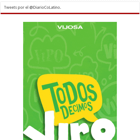
Tweets por el @DiarioCoLatino.