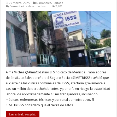
29 marzo, 2025
Nacionales
,
Portada
en
Comentarios desactivados
2,401
Cierre
de
clínicas
comunales
del
ISSS
afectaría
a
un
millón
de
derechohabientes
Alma Vilches @AlmaCoLatino El Sindicato de Médicos Trabajadores
del Instituto Salvadoreño del Seguro Social (SIMETRISSS) señaló que
el cierre de las clínicas comunales del ISSS, afectaría gravemente a
casi un millón de derechohabientes, y pondría en riesgo la estabilidad
laboral de aproximadamente 10 mil trabajadores, incluyendo
médicos, enfermeras, técnicos y personal administrativo. El
SIMETRISSS consideró que el cierre de estos …
Leer artículo completo