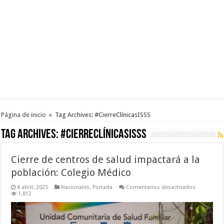
Página de inicio
»
Tag Archives: #CierreClínicasISSS
Tag Archives:
#CierreClínicasISSS
Cierre de centros de salud impactará a la
población: Colegio Médico
en
8 abril, 2025
Nacionales
,
Portada
Comentarios desactivados
Cierre
1,812
de
centros
de
salud