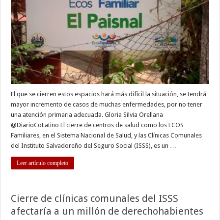
impactará
a
la
población:
Colegio
Médico
El que se cierren estos espacios hará más difícil la situación, se tendrá
mayor incremento de casos de muchas enfermedades, por no tener
una atención primaria adecuada. Gloria Silvia Orellana
@DiarioCoLatino El cierre de centros de salud como los ECOS
Familiares, en el Sistema Nacional de Salud, y las Clínicas Comunales
del Instituto Salvadoreño del Seguro Social (ISSS), es un …
Leer artículo completo
Cierre de clínicas comunales del ISSS
afectaría a un millón de derechohabientes