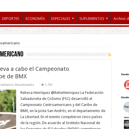
DEPORTES
ECONOMÍA
ESPECIALES
SUPLEMENTOS
Archivo d
troamericano
americano
lleva a cabo el Campeonato
ibe de BMX
en
entarios desactivados
1,761
La
Federación
Rebeca Henríquez @RebeHenriquez La Federación
de
Salvadoreña de Ciclismo (FSC) desarrolló el
Ciclismo
lleva
Campeonato Centroamericano y del Caribe de
a
BMX, en la pista San Andrés, en el departamento de
cabo
el
La Libertad. En el evento compitieron cinco países
Campeonato
Centroamericano
de la región. De acuerdo al Instituto Nacional de
y
los Deportes de El Salvador (INDES) compitieron