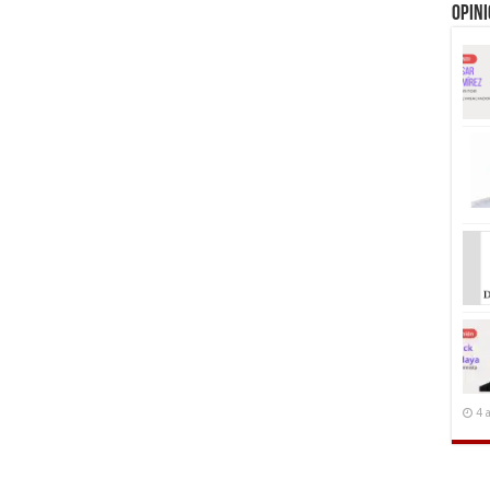
Opin
4 