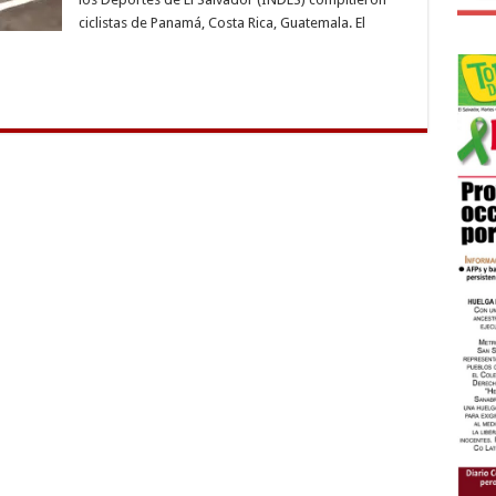
del
Caribe
ciclistas de Panamá, Costa Rica, Guatemala. El
de
BMX