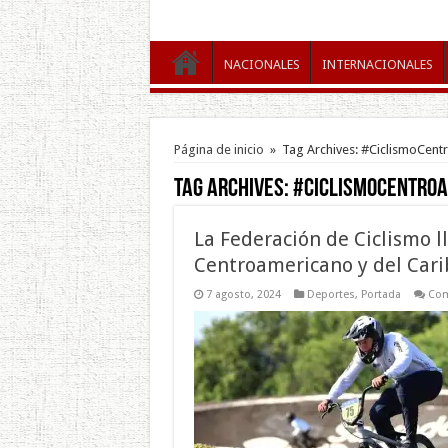
NACIONALES
INTERNACIONALES
Página de inicio
»
Tag Archives: #CiclismoCen
Tag Archives:
#CiclismoCentro
La Federación de Ciclismo 
Centroamericano y del Car
7 agosto, 2024
Deportes
,
Portada
Com