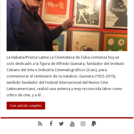
100
años
de
cineasta
Alfredo
Guevara
La Habana/Prensa Latina La Cinemateca de Cuba comienza hoy un
ciclo dedicado a la figura de Alfredo Guevara, fundador del Instituto
Cubano del Arte e Industria Cinematográficos (Icaic), para
conmemorar el centenario de su natalicio. Guevara (1925-2013),
también fundador del Festival Internacional del Nuevo Cine
Latinoamericano, realizó una extensa y muy reconocida labor como
crítico de cine, y a él …
Leer artículo completo