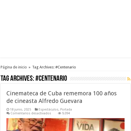
Página de inicio
»
Tag Archives: #Centenario
Tag Archives:
#Centenario
Cinemateca de Cuba rememora 100 años
de cineasta Alfredo Guevara
18 junio, 2025
Espectáculos
,
Portada
en
Comentarios desactivados
9,094
Cinemateca
de
Cuba
rememora