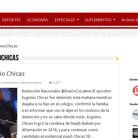
DEPORTES
ECONOMÍA
ESPECIALES
SUPLEMENTOS
Archivo d
enioChicas
oChicas
io Chicas
en
Comentarios desactivados
3,077
Capturan
al
Redacción Nacionales @DiarioCoLatino El opositor
opositor
Eugenio Chicas fue detenido esta mañana mientras
Eugenio
Chicas
dejaba a su hijo en el colegio, confirmó la familia,
tras informar que «no le dijeron los motivos de la
detención y no se sabe dónde está». Eugenio
Chicas logró la condena de Nayib Bukele por
difamación en 2018, y para continuar como
candidato presidencial pagó Chicas 50 …