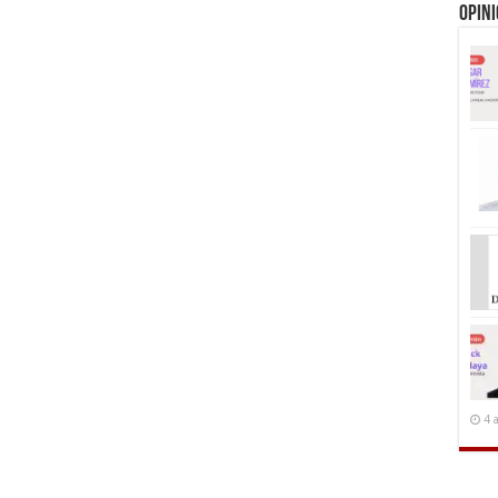
Opin
4 