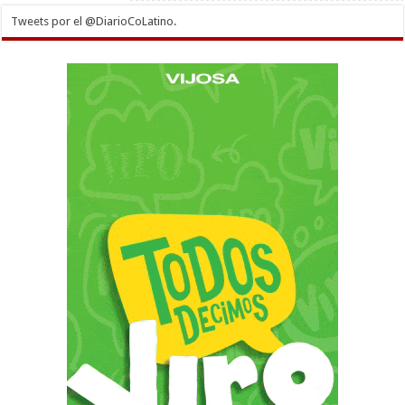
Tweets por el @DiarioCoLatino.