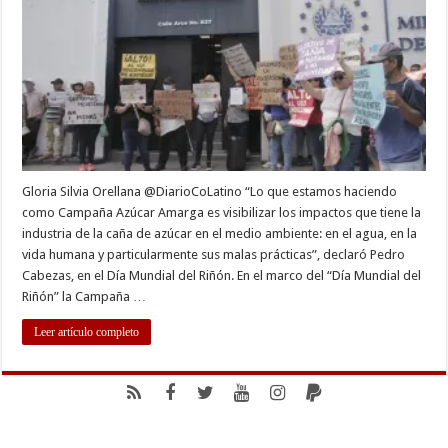
impacta
la
salud
de
habitantes
Gloria Silvia Orellana @DiarioCoLatino “Lo que estamos haciendo
como Campaña Azúcar Amarga es visibilizar los impactos que tiene la
industria de la caña de azúcar en el medio ambiente: en el agua, en la
vida humana y particularmente sus malas prácticas”, declaró Pedro
Cabezas, en el Día Mundial del Riñón. En el marco del “Día Mundial del
Riñón” la Campaña …
Leer artículo completo