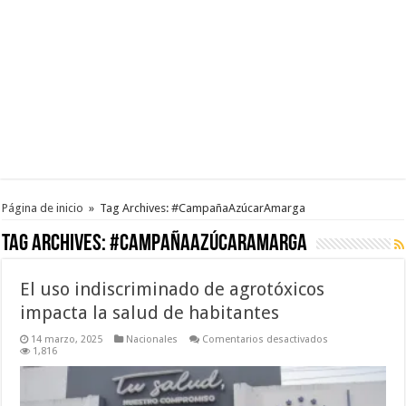
Página de inicio
»
Tag Archives: #CampañaAzúcarAmarga
Tag Archives:
#CampañaAzúcarAmarga
El uso indiscriminado de agrotóxicos
impacta la salud de habitantes
en
14 marzo, 2025
Nacionales
Comentarios desactivados
El
1,816
uso
indiscriminado
de
agrotóxicos