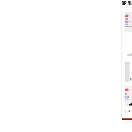
Opin
4 