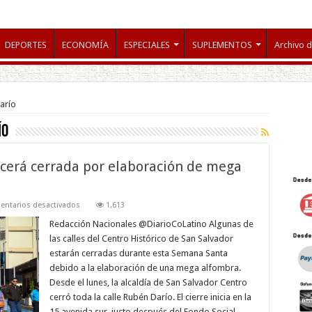
DEPORTES
ECONOMÍA
ESPECIALES
SUPLEMENTOS
Archivo d
arío
ío
cerá cerrada por elaboración de mega
en
ntarios desactivados
1,613
Calle
Rubén
Redacción Nacionales @DiarioCoLatino Algunas de
Darío
las calles del Centro Histórico de San Salvador
permanecerá
cerrada
estarán cerradas durante esta Semana Santa
por
debido a la elaboración de una mega alfombra.
elaboración
de
Desde el lunes, la alcaldía de San Salvador Centro
mega
alfombra
cerró toda la calle Rubén Darío. El cierre inicia en la
15 avenida sur, justo después del Fondo Social