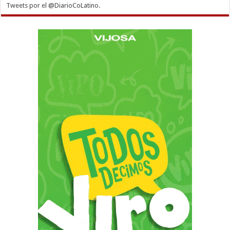
Tweets por el @DiarioCoLatino.