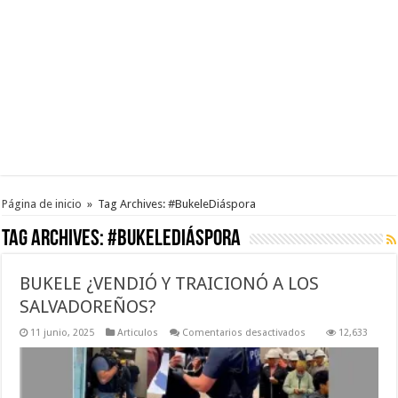
Página de inicio
»
Tag Archives: #BukeleDiáspora
Tag Archives:
#BukeleDiáspora
BUKELE ¿VENDIÓ Y TRAICIONÓ A LOS
SALVADOREÑOS?
en
11 junio, 2025
Articulos
Comentarios desactivados
12,633
BUKELE
¿VENDIÓ
Y
TRAICIONÓ
A