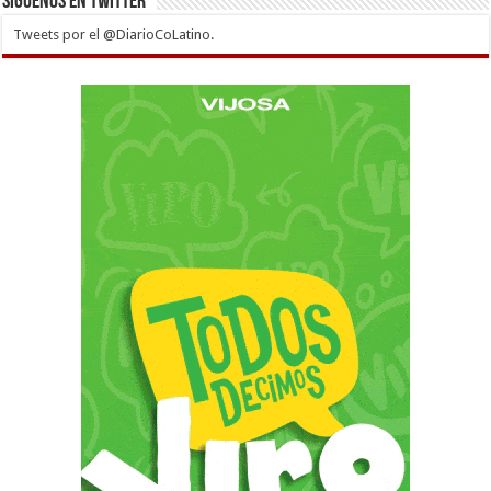
Siguenos en twitter
Tweets por el @DiarioCoLatino.