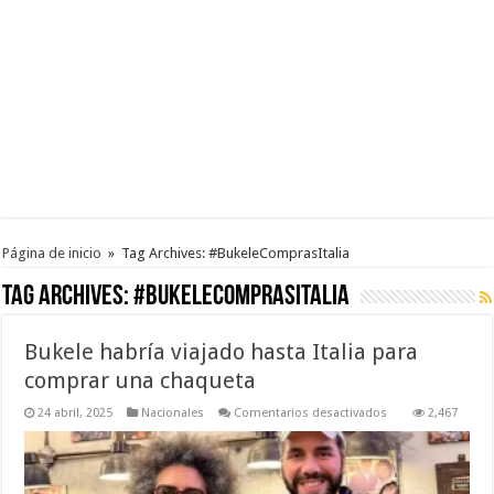
Página de inicio
»
Tag Archives: #BukeleComprasItalia
Tag Archives:
#BukeleComprasItalia
Bukele habría viajado hasta Italia para
comprar una chaqueta
en
24 abril, 2025
Nacionales
Comentarios desactivados
2,467
Bukele
habría
viajado
hasta
Italia