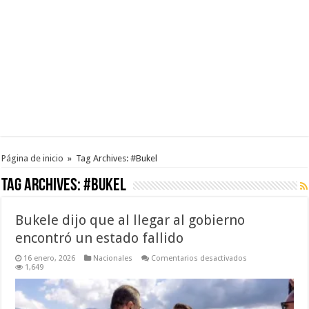
Página de inicio
»
Tag Archives: #Bukel
Tag Archives:
#Bukel
Bukele dijo que al llegar al gobierno
encontró un estado fallido
en
16 enero, 2026
Nacionales
Comentarios desactivados
Bukele
1,649
dijo
que
al
llegar