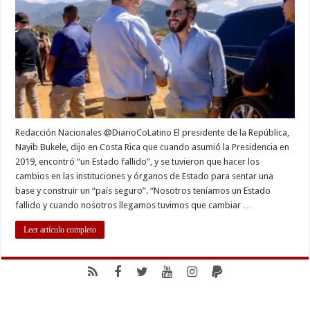
al
gobierno
encontró
un
estado
fallido
Redacción Nacionales @DiarioCoLatino El presidente de la República,
Nayib Bukele, dijo en Costa Rica que cuando asumió la Presidencia en
2019, encontró “un Estado fallido”, y se tuvieron que hacer los
cambios en las instituciones y órganos de Estado para sentar una
base y construir un “país seguro”. “Nosotros teníamos un Estado
fallido y cuando nosotros llegamos tuvimos que cambiar …
Leer artículo completo