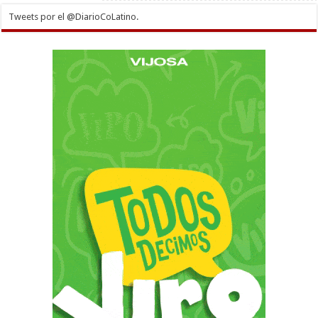
Tweets por el @DiarioCoLatino.