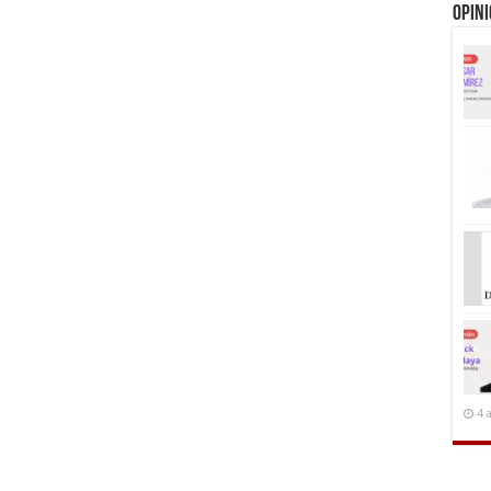
Opin
4 