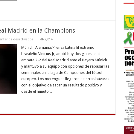
Real Madrid en la Champions
en
ntarios desactivados
2,014
Vinicius
mantiene
Múnich, Alemania/Prensa Latina El extremo
vivo
brasileño Vinicius Jr, anotó hoy dos goles en el
al
Real
empate 2-2 del Real Madrid ante el Bayern Múnich
Madrid
y mantuvo a su equipo con opciones de rebasar las
en
la
semifinales en la Liga de Campeones del fútbol
Champions
europeo. Los merengues llegaron a tierras bávaras
con el objetivo de sacar un resultado positivo y
desde el minuto …