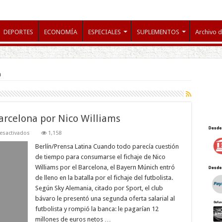
DEPORTES
ECONOMÍA
ESPECIALES
SUPLEMENTOS
Archivo d
h
arcelona por Nico Williams
en
esactivados
1,158
Bayern
Múnich
Berlín/Prensa Latina Cuando todo parecía cuestión
desafía
de tiempo para consumarse el fichaje de Nico
al
Barcelona
Williams por el Barcelona, el Bayern Múnich entró
por
de lleno en la batalla por el fichaje del futbolista.
Nico
Williams
Según Sky Alemania, citado por Sport, el club
bávaro le presentó una segunda oferta salarial al
futbolista y rompió la banca: le pagarían 12
millones de euros netos …