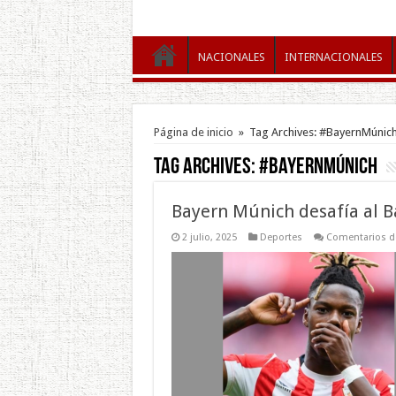
NACIONALES
INTERNACIONALES
Página de inicio
»
Tag Archives: #BayernMúnic
Tag Archives:
#BayernMúnich
Bayern Múnich desafía al B
2 julio, 2025
Deportes
Comentarios d