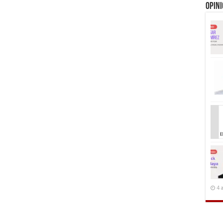
Opin
4 