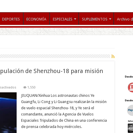
DEPORTES
ECONOMÍA
ESPECIALES
SUPLEMENTOS
Archivo d
ipulación de Shenzhou-18 para misión
en
sactivados
1,550
#URGENTE:
China
JIUQUAN/Xinhua Los astronautas chinos Ye
revela
Guangfu, Li Cong y Li Guangsu realizarán la misión
tripulación
de
de vuelo espacial Shenzhou-18, y Ye será el
Shenzhou-
comandante, anunció la Agencia de Vuelos
18
para
Espaciales Tripulados de China en una conferencia
misión
espacial
de prensa celebrada hoy miércoles.