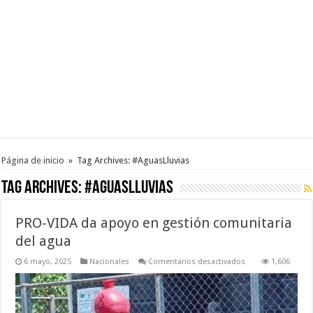
Página de inicio
»
Tag Archives: #AguasLluvias
Tag Archives:
#AguasLluvias
PRO-VIDA da apoyo en gestión comunitaria
del agua
en
6 mayo, 2025
Nacionales
Comentarios desactivados
1,606
PRO-
VIDA
da
apoyo
en