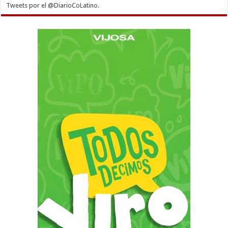
Tweets por el @DiarioCoLatino.