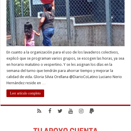
gestión
comunitaria
del
agua
En cuanto a la organización para el uso de los lavaderos colectivos,
explicó que se programan varios grupos, se escogen las horas, ya sea
en horario matutino o vespertino. Y se les asignan los días en la
semana del turno que tendrán para ahorrar tiempo y mejorar la
calidad de vida. Gloria Silvia Orellana @DiarioCoLatino Luciano Nerio
Hernández reside en …
Leer artículo completo