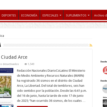
DEPORTES
ECONOMÍA
ESPECIALES
SUPLEMENTOS
Archivo d
ica
a
 Ciudad Arce
en
s desactivados
1,549
MARN
reporta
Redacción Nacionales DiarioCoLatino El Ministerio
36
de Medio Ambiente y Recursos Naturales (MARN)
sismos
en
ha registrado 36 sismos en el distrito de Ciudad
Ciudad
Arce, La Libertad. Del total de temblores, seis han
Arce
sido sentidos por la población. Desde las 6:41 p.m.
del 16 de junio, hasta la tarde de este 17 de junio
de 2025; “han ocurrido 36 sismos, de los cuales …