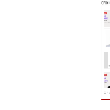
Opin
4 