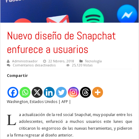
Nuevo diseño de Snapchat
enfurece a usuarios
Administraador
22 febrero, 2018
Tecnología
en
Comentarios desactivados
25,120 Vistas
Nuevo
diseño
Compartir
de
Snapchat
enfurece
a
usuarios
Washington
,
Estados Unidos
|
AFP
|
L
a actualización de la red social Snapchat, muy popular entre los
adolescentes, enfureció a muchos usuarios este lunes que
criticaron lo engorroso de las nuevas herramientas, y pidieron
a la firma regresar al diseño anterior.