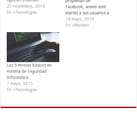
hijos en Internet?
propiedad de
25 noviembre, 2014
Facebook, animó este
En «Tecnología»
martes a sus usuarios a
actualizar su aplicación de
14 mayo, 2019
mensajería tras el hallazgo
En «Mundo»
de una falla de seguridad
que permitió a un programa
informático espía acceder a
teléfonos móviles. La
vulnerabilidad -informada
primero por el Financial
​Los 5 errores básicos en
Times, y reparada en la…
materia de Seguridad
Informática
7 mayo, 2015
En «Tecnología»