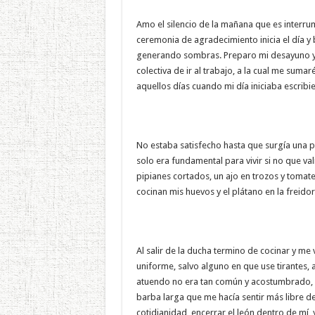
Amo el silencio de la mañana que es interru
ceremonia de agradecimiento inicia el día y b
generando sombras. Preparo mi desayuno y m
colectiva de ir al trabajo, a la cual me suma
aquellos días cuando mi día iniciaba escribi
No estaba satisfecho hasta que surgía una p
solo era fundamental para vivir si no que val
pipianes cortados, un ajo en trozos y tomat
cocinan mis huevos y el plátano en la freidor
Al salir de la ducha termino de cocinar y me 
uniforme, salvo alguno en que use tirantes, 
atuendo no era tan común y acostumbrado, s
barba larga que me hacía sentir más libre d
cotidianidad, encerrar el león dentro de mí, 