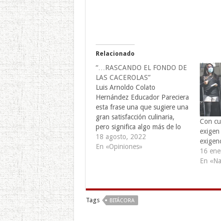
Relacionado
“…RASCANDO EL FONDO DE
LAS CACEROLAS”
Luis Arnoldo Colato
Hernández Educador Pareciera
esta frase una que sugiere una
gran satisfacción culinaria,
Con cu
pero significa algo más de lo
exigen
que deja ver. Quienes se
18 agosto, 2022
exigen
relacionan con las finanzas
En «Opiniones»
16 ene
comprenden su significado,
En «Na
que es algo así como
“...comienzo a buscar
alternativas...”, es decir: acabe
mis fondos y en
Tags
BITÁCORA
desesperación…