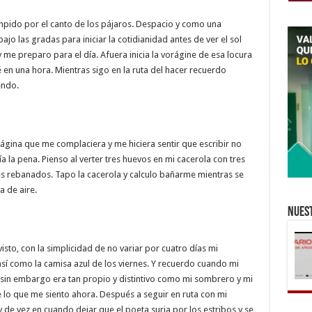
mpido por el canto de los pájaros. Despacio y como una
ajo las gradas para iniciar la cotidianidad antes de ver el sol
e preparo para el día. Afuera inicia la vorágine de esa locura
ré en una hora. Mientras sigo en la ruta del hacer recuerdo
endo.
ágina que me complaciera y me hiciera sentir que escribir no
ía la pena. Pienso al verter tres huevos en mi cacerola con tres
es rebanados. Tapo la cacerola y calculo bañarme mientras se
a de aire.
Nuest
visto, con la simplicidad de no variar por cuatro días mi
así como la camisa azul de los viernes. Y recuerdo cuando mi
in embargo era tan propio y distintivo como mi sombrero y mi
e lo que me siento ahora. Después a seguir en ruta con mi
y de vez en cuando dejar que el poeta surja por los estribos y se