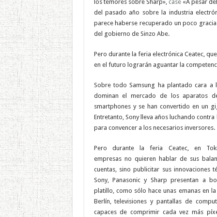
los temores sobre Sharp»,
case
«A pesar de
del pasado año sobre la industria electr
parece haberse recuperado un poco gracias
del gobierno de Sinzo Abe.
Pero durante la feria electrónica Ceatec, q
en el futuro lograrán aguantar la competenci
Sobre todo Samsung ha plantado cara a 
dominan el mercado de los aparatos de
smartphones y se han convertido en un gi
Entretanto, Sony lleva años luchando contr
para convencer a los necesarios inversores.
Pero durante la feria Ceatec, en Toki
empresas no quieren hablar de sus bala
cuentas, sino publicitar sus innovaciones t
Sony, Panasonic y Sharp presentan a b
platillo, como sólo hace unas emanas en la
Berlín, televisiones y pantallas de compu
capaces de comprimir cada vez más píx