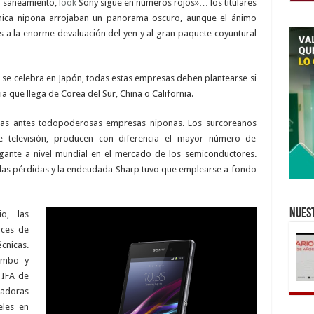
l saneamiento,
look
Sony sigue en números rojos»… los titulares
ónica nipona arrojaban un panorama oscuro, aunque el ánimo
 a la enorme devaluación del yen y al gran paquete coyuntural
ue se celebra en Japón, todas estas empresas deben plantearse si
a que llega de Corea del Sur, China o California.
las antes todopoderosas empresas niponas. Los surcoreanos
 televisión, producen con diferencia el mayor número de
gante a nivel mundial en el mercado de los semiconductores.
a las pérdidas y la endeudada Sharp tuvo que emplearse a fondo
Nuest
o, las
nces de
écnicas.
ombo y
 IFA de
tadoras
eles en