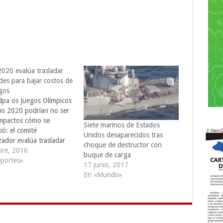
2020 evalúa trasladar
des para bajar costos de
egos
dpa os Juegos Olímpicos
io 2020 podrían no ser
mpactos cómo se
Siete marinos de Estados
ó: el comité
Unidos desaparecidos tras
zador evalúa trasladar
choque de destructor con
es fuera de la capital
bre, 2016
buque de carga
a para bajar costos,
portes»
17 junio, 2017
aron medios locales. Se
En «Mundo»
 que la propuesta con
to a los cambios de
 sea presentada mañana
na…