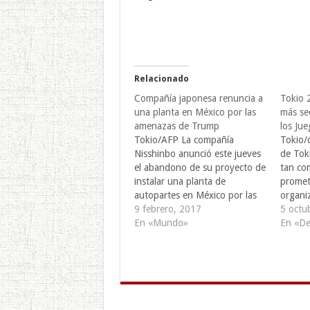
Relacionado
Compañía japonesa renuncia a
Tokio 
una planta en México por las
más se
amenazas de Trump
los Ju
Tokio/AFP La compañía
Tokio/
Nisshinbo anunció este jueves
de Tok
el abandono de su proyecto de
tan co
instalar una planta de
prometi
autopartes en México por las
organi
amenazas de Donald Trump, el
9 febrero, 2017
más sed
5 octu
mismo día en que Nissan
En «Mundo»
japones
En «De
reafirmó su intención de
asegur
construir otra en el centro del
espera
país. Es la primera vez que una
respec
compañía…
planes
por u