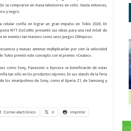
do se compraron en masa televisores en color. Hasta entonces,
nco y negro.
a celular confía en lograr un gran impulso en Tokio 2020. En
nipona NTT DoCoMo presentó sus ideas para una red móvil de
a ni en eventos tan masivos como unos Juegos Olímpicos.
cuencia y nuevas antenas multiplicarían por cien la velocidad
a de Tokio premió este concepto con el premio «Ceatec».
neses como Sony, Panasonic o Kyocera se beneficiarán de estas
ía tan sólo en los productos nipones. En sus stands de la feria
de los smartpohnes de Sony, como el Xperia Z1, de Samsung y
Correo electrónico
X
Imprimir