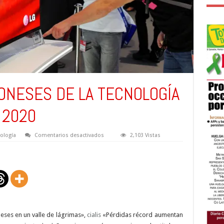
ONESES DE LA TECNOLOGÍA
 2020
en
ología
Comentarios desactivados
2,103 Vistas
LOS
GIGANTES
JAPONESES
DE
LA
TECNOLOGÍA
CONFÍAN
EN
TOKIO
2020
eses en un valle de lágrimas»,
cialis
«Pérdidas récord aumentan