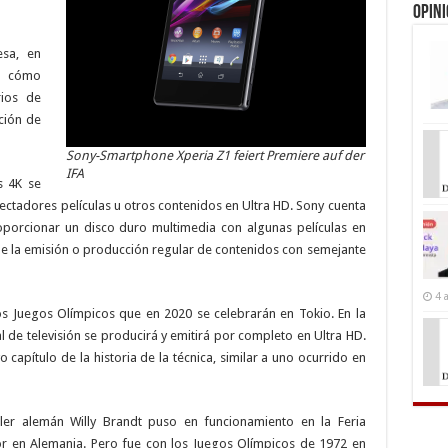
Opin
esa, en
e cómo
rios de
ción de
Sony-Smartphone Xperia Z1 feiert Premiere auf der
IFA
s 4K se
pectadores películas u otros contenidos en Ultra HD. Sony cuenta
porcionar un disco duro multimedia con algunas películas en
ble la emisión o producción regular de contenidos con semejante
4 
 Juegos Olímpicos que en 2020 se celebrarán en Tokio. En la
l de televisión se producirá y emitirá por completo en Ultra HD.
o capítulo de la historia de la técnica, similar a uno ocurrido en
ller alemán Willy Brandt puso en funcionamiento en la Feria
olor en Alemania. Pero fue con los Juegos Olímpicos de 1972 en