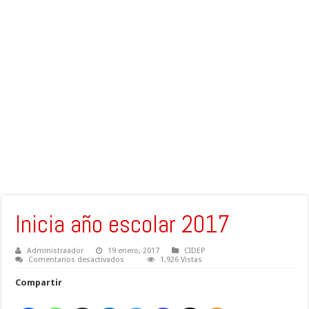
Inicia año escolar 2017
Administraador
19 enero, 2017
CIDEP
en
Comentarios desactivados
1,926 Vistas
Inicia
año
Compartir
escolar
2017