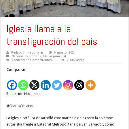
Iglesia llama a la
transfiguración del país
Redacción Nacionales
6 agosto, 2024
Nacionales
,
Portada
,
Titular principal
en
Comentarios desactivados
2,346 Vistas
Iglesia
llama
Compartir
a
la
transfiguración
del
país
Redacción Nacionales
@DiarioCoLatino
La iglesia católica desarrolló este martes 6 de agosto la solemne
eucaristía frente a Catedral Metropolitana de San Salvador, como