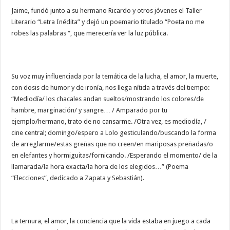
Jaime, fundó junto a su hermano Ricardo y otros jóvenes el Taller
Literario “Letra Inédita” y dejó un poemario titulado “Poeta no me
robes las palabras “, que merecería ver la luz pública.
Su voz muy influenciada por la temática de la lucha, el amor, la muerte,
con dosis de humor y de ironía, nos llega nítida a través del tiempo:
“Mediodía/ los chacales andan sueltos/mostrando los colores/de
hambre, marginación/ y sangre… / Amparado por tu
ejemplo/hermano, trato de no cansarme. /Otra vez, es mediodía, /
cine central; domingo/espero a Lolo gesticulando/buscando la forma
de arreglarme/estas greñas que no creen/en mariposas preñadas/o
en elefantes y hormiguitas/fornicando. /Esperando el momento/ de la
llamarada/la hora exacta/la hora de los elegidos…” (Poema
“Elecciones”, dedicado a Zapata y Sebastián).
La ternura, el amor, la conciencia que la vida estaba en juego a cada