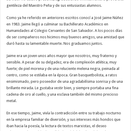
gentileza del Maestro Peña y de sus entusiastas alumnos.
Como ya he referido en anteriores escritos conocí a José Jaime Núñez
en 1983. Jaime llegó a culminar su Bachillerato Académico en
Humanidades al Colegio Cervantes de San Salvador. A los pocos días
de ser compañeros nos hicimos muy buenos amigos, una amistad que
duró hasta su lamentable muerte. Nos graduamos juntos.
Jaime era un joven unos años mayor que nosotros, muy fraterno y
sensible. A pesar de su delgadez, era de complexión atlética, muy
fuerte; de piel morena y de una reluciente melena negra, peinada al
centro, como se estilaba en la época. Gran basquetbolista, a ratos
ensimismado, pero poseedor de una agradabilísima sonrisa y de una
brillante mirada. Le gustaba vestir bien, y siempre portaba una fina
cadena de oro al cuello, y una esclava también del mismo precioso
metal.
En ese tiempo, Jaime, vivía la contradicción entre su trabajo nocturno
en la empresa familiar de diversión, y sus intereses más hondos que
iban hacia la poesía, la lectura de textos marxistas, el deseo