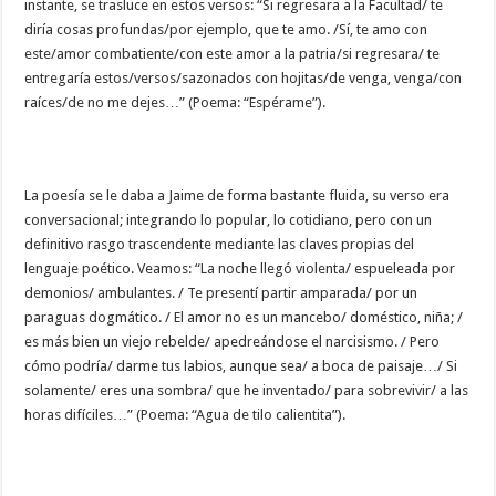
instante, se trasluce en estos versos: “Si regresara a la Facultad/ te
diría cosas profundas/por ejemplo, que te amo. /Sí, te amo con
este/amor combatiente/con este amor a la patria/si regresara/ te
entregaría estos/versos/sazonados con hojitas/de venga, venga/con
raíces/de no me dejes…” (Poema: “Espérame”).
La poesía se le daba a Jaime de forma bastante fluida, su verso era
conversacional; integrando lo popular, lo cotidiano, pero con un
definitivo rasgo trascendente mediante las claves propias del
lenguaje poético. Veamos: “La noche llegó violenta/ espueleada por
demonios/ ambulantes. / Te presentí partir amparada/ por un
paraguas dogmático. / El amor no es un mancebo/ doméstico, niña; /
es más bien un viejo rebelde/ apedreándose el narcisismo. / Pero
cómo podría/ darme tus labios, aunque sea/ a boca de paisaje…/ Si
solamente/ eres una sombra/ que he inventado/ para sobrevivir/ a las
horas difíciles…” (Poema: “Agua de tilo calientita”).