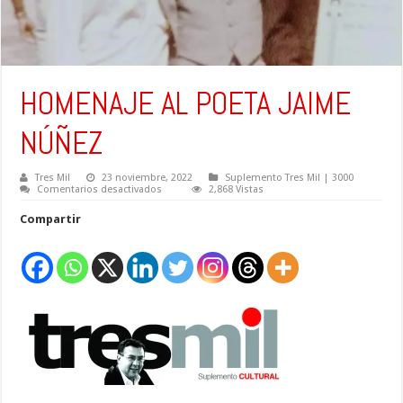
HOMENAJE AL POETA JAIME
NÚÑEZ
Tres Mil
23 noviembre, 2022
Suplemento Tres Mil | 3000
en
Comentarios desactivados
2,868 Vistas
HOMENAJE
AL
Compartir
POETA
JAIME
NÚÑEZ