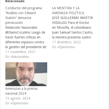
Relacionado
Conductor del programa
LA MENTIRA Y LA
“Análisis con Edward
AMENAZA POLÍTICA
Dubón” denuncia
JOSÉ GUILLERMO MÁRTIR
persecución
HIDALGO Para el Doctor
Redacción Nacionales
en Filosofía, el colombiano
@DiarioCoLatino Luego de
Juan Samuel Santos Castro,
hacer fuertes críticas en
la mentira presenta cuatro
diferentes espacios contra
dimensiones: que una
17 diciembre, 2022
la gestión del presidente de
persona haga un
En «Opiniones»
la República, Nayib Bukele,
11 noviembre, 2021
enunciado, que la persona
el analista político y
En «Nacionales»
crea que el enunciado es
secretario general del
falso, que haya otra
movimiento Resistencia El
persona a quien se le dirije
Salvador (RES), denunció
el anunciado no verdadero
haber recibido amenazas de
y que…
muerte y ser víctima de
persecución política. Dubón
Amenazas a la prensa
acudió ante la
nacional 2024
Procuraduría…
15 agosto, 2024
En «Opiniones»