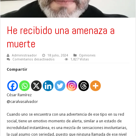
He recibido una amenaza a
muerte
Administraador
18 julio, 2024
Opiniones
en
Comentarios desactivados
1,827 Vistas
He
recibido
Compartir
una
amenaza
a
muerte
César Ramírez
@caralvasalvador
Cuando uno se encuentra con una advertencia de ese tipo en su red
social, tiene un emotivo momento de alerta, similar a un estado de
incredulidad instantánea, es una mezcla de sensaciones involuntarias,
la cual asumo con seriedad, puesto que ninguna llamada de ese nivel