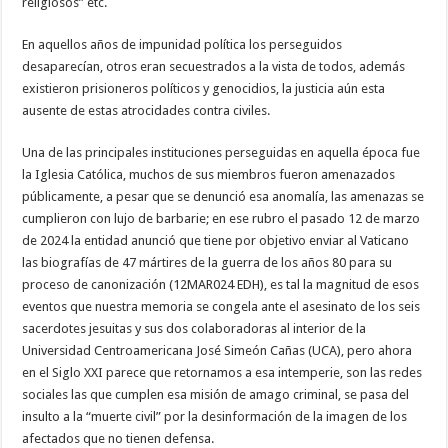
religiosos” etc.
En aquellos años de impunidad política los perseguidos
desaparecían, otros eran secuestrados a la vista de todos, además
existieron prisioneros políticos y genocidios, la justicia aún esta
ausente de estas atrocidades contra civiles.
Una de las principales instituciones perseguidas en aquella época fue
la Iglesia Católica, muchos de sus miembros fueron amenazados
públicamente, a pesar que se denunció esa anomalía, las amenazas se
cumplieron con lujo de barbarie; en ese rubro el pasado 12 de marzo
de 2024 la entidad anunció que tiene por objetivo enviar al Vaticano
las biografías de 47 mártires de la guerra de los años 80 para su
proceso de canonización (12MAR024 EDH), es tal la magnitud de esos
eventos que nuestra memoria se congela ante el asesinato de los seis
sacerdotes jesuitas y sus dos colaboradoras al interior de la
Universidad Centroamericana José Simeón Cañas (UCA), pero ahora
en el Siglo XXI parece que retornamos a esa intemperie, son las redes
sociales las que cumplen esa misión de amago criminal, se pasa del
insulto a la “muerte civil” por la desinformación de la imagen de los
afectados que no tienen defensa.