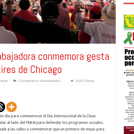
abajadora conmemora gesta
tires de Chicago
en
erías
Comentarios desactivados
4,021 Vistas
#GALERÍA
Clase
trabajadora
conmemora
gesta
heroica
de
los
este día para conmemorar el Día Internacional de la Clase
mártires
de
tar al lado del FMLN para defender los programas sociales.
Chicago
sale a las calles a conmemorar que un primero de mayo para