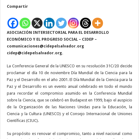
Mundial
Compartir
de
la
Ciencia
para
la
Paz
ASOCIACIÓN INTERSECTORIAL
y
PARA EL DESARROLLO
el
ECONÓMICO Y EL PROGRESO SOCIAL – CIDEP –
Desarrollo
comunicaciones@cidepelsalvador.org
cidep@cidepelsalvador.org
.
La Conferencia General de la UNESCO en su resolución 31C/20 decide
proclamar el día 10 de noviembre Día Mundial de la Ciencia para la
Paz y el Desarrollo en el año 2001. El Día Mundial de la Ciencia para la
Paz y el Desarrollo es un evento anual celebrado en todo el mundo
para recordar el compromiso asumido en la Conferencia Mundial
sobre la Ciencia, que se celebró en Budapest en 1999, bajo el auspicio
de la Organización de las Naciones Unidas para la Educación, la
Ciencia y la Cultura (UNESCO) y el Consejo Internacional de Uniones
Científicas (CIUC).
Su propósito es renovar el compromiso, tanto a nivel nacional como