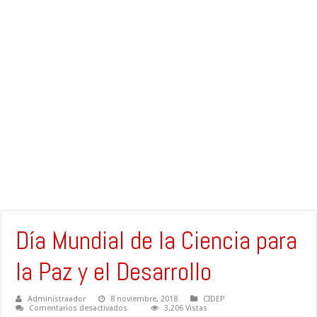
Día Mundial de la Ciencia para
la Paz y el Desarrollo
Administraador
8 noviembre, 2018
CIDEP
en
Comentarios desactivados
3,206 Vistas
Día