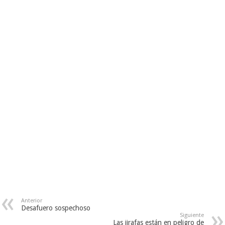
organizaciones sociales del
país, en un principio se
denominó “Comisión…
Anterior
Desafuero sospechoso
Siguiente
Las jirafas están en peligro de