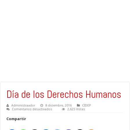
Día de los Derechos Humanos
Administraador
8 diciembre, 2016
CIDEP
en
Comentarios desactivados
2,625 Vistas
Día
de
Compartir
los
Derechos
Humanos