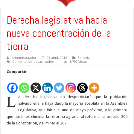
Derecha legislativa hacia
nueva concentración de la
tierra
Administraador
23 abril, 2018
Editorial
en
Comentarios desactivados
1,702 Vistas
Derecha
legislativa
Compartir
hacia
nueva
concentración
de
la
tierra
L
a derecha legislativa no desperdiciará que la población
salvadoreña le haya dado la mayoría absoluta en la Asamblea
Legislativa, que inicia el uno de mayo próximo, y lo primero
que harán es eliminar la reforma agraria, al reformar el artículo 205
de la Constitución, y eliminar el 267.