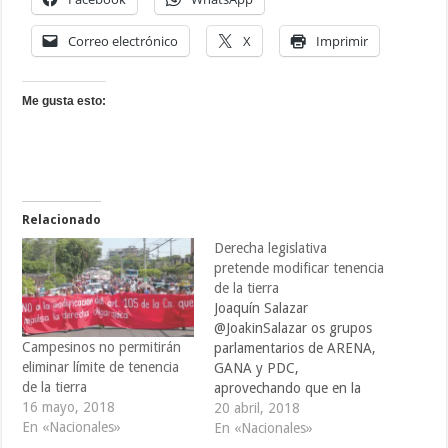
Correo electrónico
X
Imprimir
Me gusta esto:
Relacionado
Derecha legislativa
pretende modificar tenencia
de la tierra
Joaquín Salazar
@JoakinSalazar os grupos
Campesinos no permitirán
parlamentarios de ARENA,
eliminar límite de tenencia
GANA y PDC,
de la tierra
aprovechando que en la
16 mayo, 2018
próxima legislatura que
20 abril, 2018
En «Nacionales»
inicia el uno de mayo serán
En «Nacionales»