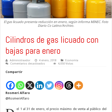
El gas licuado presenta reducción en enero, según informa MINEC. Foto
Diario Co Latino/Archivo.
Cilindros de gas licuado con
bajas para enero
Administraador
4 enero, 2018
Economía
en
Comentarios desactivados
4,050 Vistas
Cilindros
de
Compartir
gas
licuado
con
bajas
para
enero
Rosmeri Alfaro
@RosmeriAlfaro
el 1 al 31 de enero, el precio máximo de venta al público del