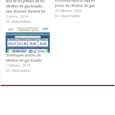
Economía reporta baja en
alza de los precios de los
precio de cilindros de gas
cilindros de gas licuado,
29 febrero, 2020
case discount durante los
En «Nacionales»
últimos meses, el gobierno
3 enero, 2014
salvadoreño aumentará
En «Nacionales»
durante el mes de enero el
monto del subsidio al gas.
De acuerdo al Ministerio de
Economía (Minec), con el
fin de apoyar a la…
Disminuyen precios de
cilindros de gas licuado
1 febrero, 2018
En «Nacionales»