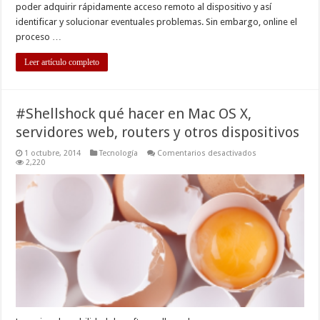
poder adquirir rápidamente acceso remoto al dispositivo y así
identificar y solucionar eventuales problemas. Sin embargo, online el
proceso …
Leer artículo completo
#Shellshock qué hacer en Mac OS X,
servidores web, routers y otros dispositivos
en
1 octubre, 2014
Tecnología
Comentarios desactivados
#Shellshock
2,220
qué
hacer
en
Mac
OS
X,
servidores
web,
routers
y
otros
dispositivos