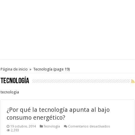
Página de inicio
»
Tecnología
(page 19)
Tecnología
tecnologia
¿Por qué la tecnología apunta al bajo
consumo energético?
en
19 octubre, 2014
Tecnología
Comentarios desactivados
¿Por
2,393
qué