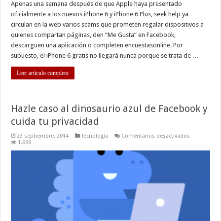
Apenas una semana después de que Apple haya presentado
oficialmente a los nuevos iPhone 6 y iPhone 6 Plus, seek help ya
circulan en la web varios scams que prometen regalar dispositivos a
quienes compartan páginas, den “Me Gusta” en Facebook,
descarguen una aplicación o completen encuestasonline. Por
supuesto, el iPhone 6 gratis no llegará nunca porque se trata de …
Leer artículo completo
Hazle caso al dinosaurio azul de Facebook y
cuida tu privacidad
en
23 septiembre, 2014
Tecnología
Comentarios desactivados
Hazle
1,699
caso
al
dinosaurio
azul
de
Facebook
y
cuida
tu
privacidad