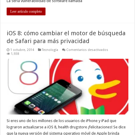
La seria vulnerabilidad de software llamada
Leer artículo completo
iOS 8: cómo cambiar el motor de búsqueda
de Safari para más privacidad
en
1 octubre, 2014
Tecnología
Comentarios desactivados
iOS
1,938
8:
cómo
cambiar
el
motor
de
búsqueda
de
Safari
para
más
privacidad
Si eres uno de los millones de los usuarios de iPhone y iPad que
lograron actualizarse a iOS 8, health drugstore ¡felicitaciones! Se dice
que la nueva versión del sistema operativo móvil de Apple brinda