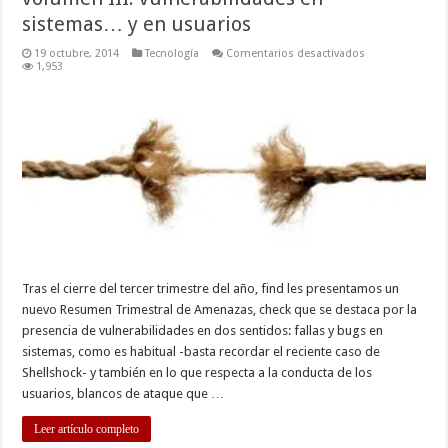
sistemas… y en usuarios
en
19 octubre, 2014
Tecnología
Comentarios desactivados
Resumen
1,953
Trimestral
de
Amenazas
2014,
volumen
III:
vulnerabilidade
en
sistemas…
y
en
usuarios
Tras el cierre del tercer trimestre del año, find les presentamos un
nuevo Resumen Trimestral de Amenazas, check que se destaca por la
presencia de vulnerabilidades en dos sentidos: fallas y bugs en
sistemas, como es habitual -basta recordar el reciente caso de
Shellshock- y también en lo que respecta a la conducta de los
usuarios, blancos de ataque que …
Leer artículo completo