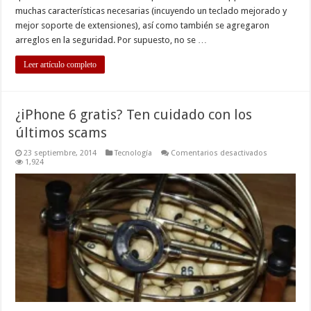
muchas características necesarias (incuyendo un teclado mejorado y
mejor soporte de extensiones), así como también se agregaron
arreglos en la seguridad. Por supuesto, no se …
Leer artículo completo
¿iPhone 6 gratis? Ten cuidado con los
últimos scams
en
23 septiembre, 2014
Tecnología
Comentarios desactivados
¿iPhone
1,924
6
gratis?
Ten
cuidado
con
los
últimos
scams