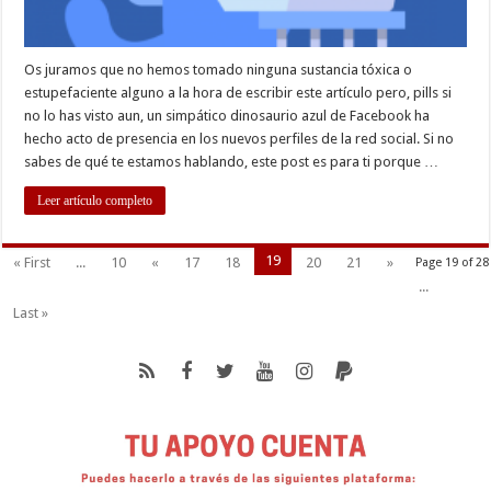
Os juramos que no hemos tomado ninguna sustancia tóxica o
estupefaciente alguno a la hora de escribir este artículo pero, pills si
no lo has visto aun, un simpático dinosaurio azul de Facebook ha
hecho acto de presencia en los nuevos perfiles de la red social. Si no
sabes de qué te estamos hablando, este post es para ti porque …
Leer artículo completo
19
« First
...
10
«
17
18
20
21
»
Page 19 of 28
...
Last »