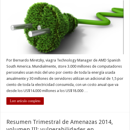
la
tecnología
apunta
al
bajo
consumo
energético?
Por Bernardo Miretzky, viagra Technology Manager de AMD Spanish
South America. Mundialmente, store 3.000 millones de computadores
personales usan más del uno por ciento de toda la energía usada
anualmente y 30 millones de servidores utilizan un adicional de 1,5 por
ciento de toda la electricidad consumida, con un costo anual que va
desde los US$14.000 millones a los US$18.000 …
Leer artículo completo
Resumen Trimestral de Amenazas 2014,
volumen III: vulnerabilidades en