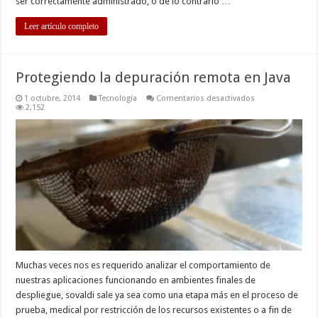
ser correctamente administrado, o de lo contrario …
Leer artículo completo
Protegiendo la depuración remota en Java
en
1 octubre, 2014
Tecnología
Comentarios desactivados
Protegiendo
2,152
la
depuración
remota
en
Java
Muchas veces nos es requerido analizar el comportamiento de
nuestras aplicaciones funcionando en ambientes finales de
despliegue, sovaldi sale ya sea como una etapa más en el proceso de
prueba, medical por restricción de los recursos existentes o a fin de