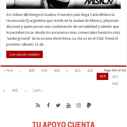
Iris Gálvez @SAmigosCoLatino A nuestro país llega Carla Miskov la
reconocida Dj argentina que reside en la ciudad de México, physician
discount y quien posee una combinación de versatilidad y talento que
le permiten tocar desde los escenarios mas comerciales hasta los más
“underground” de la escena electrónica. La cita es en el Club Trend el
próximo sábado 22 de …
Leer artículo completo
« First
...
400
410
420
«
422
423
Page 424 of 432
424
425
426
»
430
...
Last »