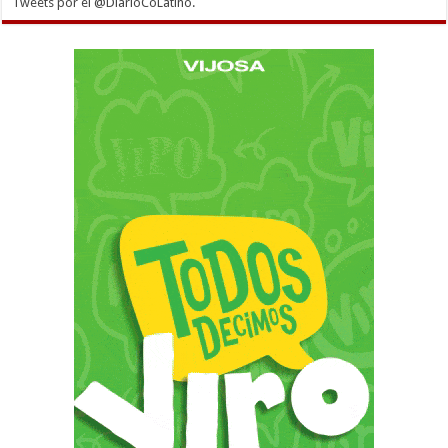
Tweets por el @DiarioCoLatino.