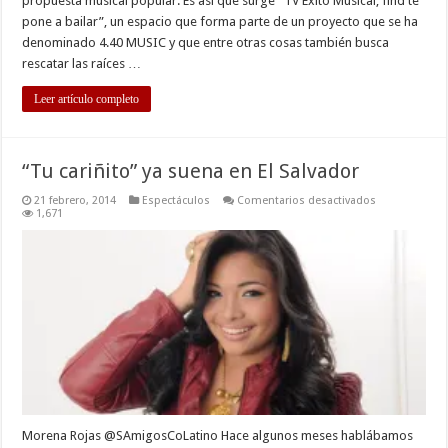
propuesta musical popular. Es así que surge “TV Éxito Musical, find te
pone a bailar”, un espacio que forma parte de un proyecto que se ha
denominado 4.40 MUSIC y que entre otras cosas también busca
rescatar las raíces …
Leer artículo completo
“Tu cariñito” ya suena en El Salvador
en
21 febrero, 2014
Espectáculos
Comentarios desactivados
“Tu
1,671
cariñito”
ya
suena
en
El
Salvador
Morena Rojas @SAmigosCoLatino Hace algunos meses hablábamos