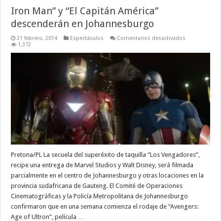
Iron Man” y “El Capitán América”
descenderán en Johannesburgo
en
21 febrero, 2014
Espectáculos
Comentarios desactivados
Iron
1,372
Man”
y
“El
Capitán
América”
descenderán
en
Johannesbur
Pretona/PL La secuela del superéxito de taquilla “Los Vengadores”,
recipe una entrega de Marvel Studios y Walt Disney, será filmada
parcialmente en el centro de Johannesburgo y otras locaciones en la
provincia sudafricana de Gauteng. El Comité de Operaciones
Cinematográficas y la Policía Metropolitana de Johannesburgo
confirmaron que en una semana comienza el rodaje de “Avengers:
Age of Ultron”, película …