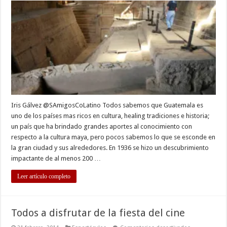
ciudad
de
los
muertos
en
Guatemala
Iris Gálvez @SAmigosCoLatino Todos sabemos que Guatemala es
uno de los países mas ricos en cultura, healing tradiciones e historia;
un país que ha brindado grandes aportes al conocimiento con
respecto a la cultura maya, pero pocos sabemos lo que se esconde en
la gran ciudad y sus alrededores. En 1936 se hizo un descubrimiento
impactante de al menos 200 …
Leer artículo completo
Todos a disfrutar de la fiesta del cine