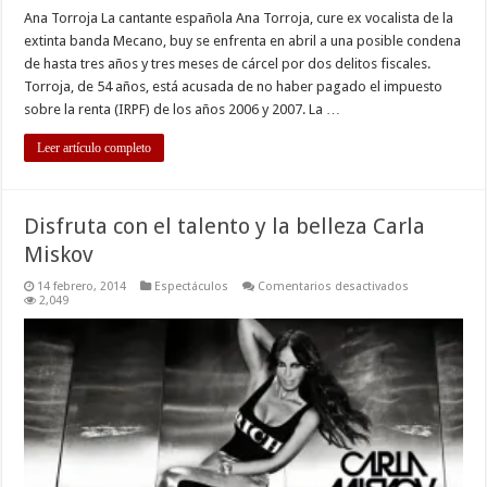
Ana Torroja La cantante española Ana Torroja, cure ex vocalista de la
extinta banda Mecano, buy se enfrenta en abril a una posible condena
de hasta tres años y tres meses de cárcel por dos delitos fiscales.
Torroja, de 54 años, está acusada de no haber pagado el impuesto
sobre la renta (IRPF) de los años 2006 y 2007. La …
Leer artículo completo
Disfruta con el talento y la belleza Carla
Miskov
en
14 febrero, 2014
Espectáculos
Comentarios desactivados
Disfruta
2,049
con
el
talento
y
la
belleza
Carla
Miskov