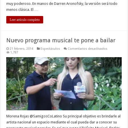
muy poderoso. En manos de Darren Aronofsky, la versión será todo
menos clásica. El …
Leer artículo completo
Nuevo programa musical te pone a bailar
en
21 febrero, 2014
Espectáculos
Comentarios desactivados
Nuevo
1,787
programa
musical
te
pone
a
bailar
Morena Rojas @SamigosCoLatino Su principal objetivo es brindarle al
artista nacional un espacio mediante el cual pueda dar a conocer su