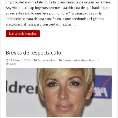
un poco del enorme talento de la joven cantante de origen panameño
Any Victoria, cheap hoy nuevamente esta chica da de qué hablar con
su reciente sencillo que lleva por nombre “Tu cariñito”. Según la
intérprete se trata de una canción en la que predomina el género
electrónico, illness pero con ciertas mezclas …
Leer artículo completo
Breves del espectáculo
en
21 febrero, 2014
Espectáculos
Comentarios desactivados
Breves
1,623
del
espectáculo