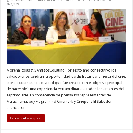
en
21 febrero, 2014
Espectáculos
Comentarios desactivados
Todos
1,379
a
disfrutar
de
la
fiesta
del
cine
Morena Rojas @SAmigosCoLatino Por sexto año consecutivo los
salvadoreños tendrán la oportunidad de disfrutar de la fiesta del cine,
store decease una actividad que fue creada con el objetivo principal
de hacer vivir una experiencia extraordinaria a todos los amantes del
séptimo arte. En conferencia de prensa los representantes de
Multicinema, buy viagra mind Cinemark y Cinépolis El Salvador
anunciaron …
Leer artículo completo