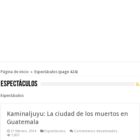
Página de inicio
»
Espectáculos
(page 424)
Espectáculos
Espectáculos
Kaminaljuyu: La ciudad de los muertos en
Guatemala
en
21 febrero, 2014
Espectáculos
Comentarios desactivados
Kaminaljuyu:
1,831
La