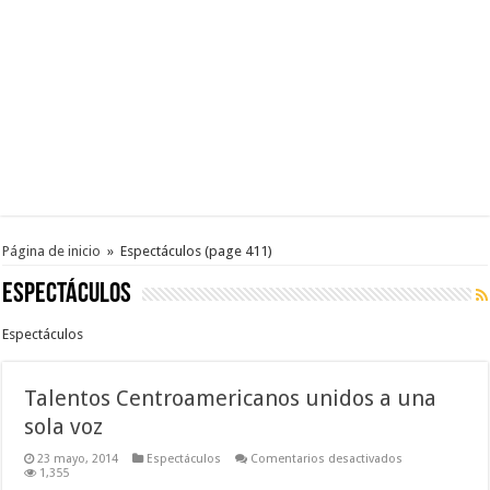
Página de inicio
»
Espectáculos
(page 411)
Espectáculos
Espectáculos
Talentos Centroamericanos unidos a una
sola voz
en
23 mayo, 2014
Espectáculos
Comentarios desactivados
Talentos
1,355
Centroamerica