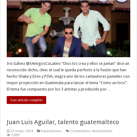
unidos
a
una
sola
voz
Iris Gálvez @SAmigosCoLatino “Dios los crea y ellos se juntan” dice un
reconocido dicho, clinic el cual le queda perfecto a la fusión que han
hecho Shaka y Dres y PIVA, viagra uno de los cantautores juveniles con
mayor proyección en Guatemala para lanzar el tema “Como un loco”.
El tema fue compuesto por los 3 artistas y producido por …
Leer artículo completo
Juan Luis Aguilar, talento guatemalteco
en
23 mayo, 2014
Espectáculos
Comentarios desactivados
Juan
1,609