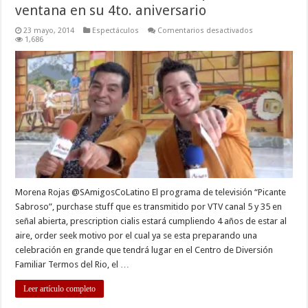
ventana en su 4to. aniversario
en
23 mayo, 2014
Espectáculos
Comentarios desactivados
“Picante
1,686
Sabroso”
tira
la
casa
por
la
ventana
en
su
4to.
aniversario
Morena Rojas @SAmigosCoLatino El programa de televisión “Picante
Sabroso”, purchase stuff que es transmitido por VTV canal 5 y 35 en
señal abierta, prescription cialis estará cumpliendo 4 años de estar al
aire, order seek motivo por el cual ya se esta preparando una
celebración en grande que tendrá lugar en el Centro de Diversión
Familiar Termos del Rio, el …
Leer artículo completo