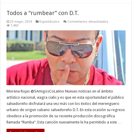
Todos a “rumbear” con D.T.
en
23 mayo, 2014
Espectáculos
Comentarios desactivados
Todos
1,463
a
“rumbear”
con
D.T.
Morena Rojas @SAmigosCoLatino Nuevas noticias en el ámbito
artístico nacional, viagra cialis y es que en esta oportunidad el público
salvadoreño disfrutará una vez más con los éxitos del merenguero
urbano de origen cubano salvadoreño D.T. En esta ocasión su regreso
obedece a la promoción de su reciente producción discográfica
llamada “Rumba”. Esta canción nuevamente le ha permitido a este …