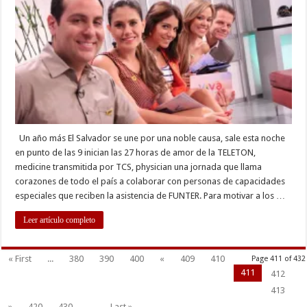
Unidos
por
el
amor
Un año más El Salvador se une por una noble causa, sale esta noche
en punto de las 9 inician las 27 horas de amor de la TELETON,
medicine transmitida por TCS, physician una jornada que llama
corazones de todo el país a colaborar con personas de capacidades
especiales que reciben la asistencia de FUNTER. Para motivar a los …
Leer artículo completo
« First
...
380
390
400
«
409
410
Page 411 of 432
411
412
413
»
420
430
...
Last »