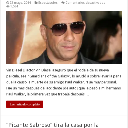
en
23 mayo, 2014
Espectáculos
Comentarios desactivados
Breves
1,534
del
espectáculo
Vin Diesel El actor Vin Diesel aseguró que el rodaje de su nueva
película, see “Guardians of the Galaxy”, lo ayudó a sobrellevar la pena
que la causó la muerte de su amigo Paul Walker. “Fue muy personal.
Fue un mes después del accidente [de auto] que le pasó a mi hermano
Paul Walker, la primera vez que trabajé después …
Leer artículo completo
“Picante Sabroso” tira la casa por la