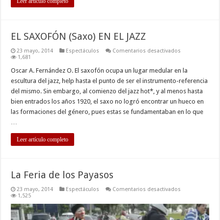
Leer artículo completo
EL SAXOFÓN (Saxo) EN EL JAZZ
en
23 mayo, 2014
Espectáculos
Comentarios desactivados
EL
1,681
SAXOFÓN
(Saxo)
Oscar A. Fernández O. El saxofón ocupa un lugar medular en la
EN
escultura del jazz, help hasta el punto de ser el instrumento-referencia
EL
JAZZ
del mismo. Sin embargo, al comienzo del jazz hot*, y al menos hasta
bien entrados los años 1920, el saxo no logró encontrar un hueco en
las formaciones del género, pues estas se fundamentaban en lo que
…
Leer artículo completo
La Feria de los Payasos
en
23 mayo, 2014
Espectáculos
Comentarios desactivados
La
1,525
Feria
de
los