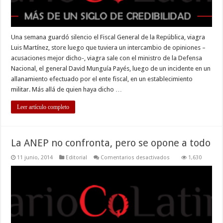
Una semana guardó silencio el Fiscal General de la República, viagra
Luis Martínez, store luego que tuviera un intercambio de opiniones –
acusaciones mejor dicho-, viagra sale con el ministro de la Defensa
Nacional, el general David Munguía Payés, luego de un incidente en un
allanamiento efectuado por el ente fiscal, en un establecimiento
militar. Más allá de quien haya dicho …
Leer artículo completo
La ANEP no confronta, pero se opone a todo
en
11 junio, 2014
Editorial
Comentarios desactivados
1,630
La
ANEP
no
confronta,
pero
se
opone
a
todo