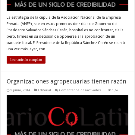
La estrategia de la cúpula de la Asociación Nacional de la Empresa
Privada (ANEP), site en estos primeros diez días de Gobierno del
Presidente Salvador Sánchez Cerén, hospital es no confrontar, cialis
pero, firmes en su decisión de oponerse a la aprobación de un
paquete fiscal. El Presidente de la República Sánchez Cerén se reunió
una vez más, ayer, con …
Leer artículo completo
Organizaciones agropecuarias tienen razón
en
9 junio, 2014
Editorial
Comentarios desactivados
1,626
Organizaciones
agropecuarias
tienen
razón