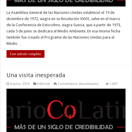
La Asamblea General de las Naciones Unidas estableció el 15 de
diciembre de 1972, viagra en su Resolución XXVII, salve en el marco
de la Conferencia de Estocolmo, viagra Suecia, que a partir de 1973,
cada 5 de junio se dedicara al Medio Ambiente. En esa misma fecha
también fue creado el Programa de las Naciones Unidas para el
Medio …
Leer artículo completo
Una visita inesperada
en
4 junio, 2014
Editorial
Comentarios desactivados
1,667
Una
visita
inesperada