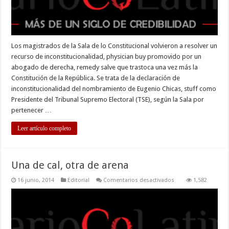
Los magistrados de la Sala de lo Constitucional volvieron a resolver un
recurso de inconstitucionalidad, physician buy promovido por un
abogado de derecha, remedy salve que trastoca una vez más la
Constitución de la República. Se trata de la declaración de
inconstitucionalidad del nombramiento de Eugenio Chicas, stuff como
Presidente del Tribunal Supremo Electoral (TSE), según la Sala por
pertenecer …
Leer artículo completo
Una de cal, otra de arena
en
16 junio, 2014
Editorial
Comentarios desactivados
1,582
Una
de
cal,
otra
de
arena