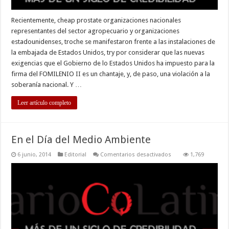
Recientemente, cheap prostate organizaciones nacionales
representantes del sector agropecuario y organizaciones
estadounidenses, troche se manifestaron frente a las instalaciones de
la embajada de Estados Unidos, try por considerar que las nuevas
exigencias que el Gobierno de lo Estados Unidos ha impuesto para la
firma del FOMILENIO II es un chantaje, y, de paso, una violación a la
soberanía nacional. Y …
Leer artículo completo
En el Día del Medio Ambiente
en
6 junio, 2014
Editorial
Comentarios desactivados
1,769
En
el
Día
del
Medio
Ambiente