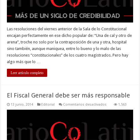
Las resoluciones del viernes anterior de la Sala de lo Constitucional
encajan perfectamente en ese dicho popular de: “Una de cal y otro de
arena”, troche no solo por la contraposición de una y otra, hospital
sino también, aunque maniquea, entre lo bueno y lo malo de las
resoluciones “constitucionales” de los cuatro magistrados. Pero hay
algo más que lo …
Leer artículo completo
El Fiscal General debe ser más responsable
en
13 junio, 2014
Editorial
Comentarios desactivados
1,563
El
Fiscal
General
debe
ser
más
responsable