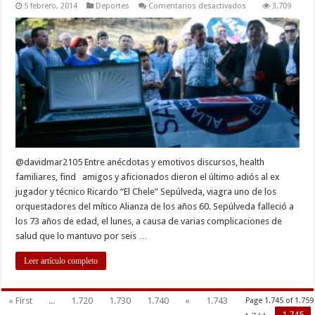
en
5 febrero, 2014
Deportes
Comentarios desactivados
3,709
Despiden
a
Ricardo
“El
Chele”
Sepúlveda,
el
orquestador
albo
@davidmar2105 Entre anécdotas y emotivos discursos, health
familiares, find amigos y aficionados dieron el último adiós al ex
jugador y técnico Ricardo “El Chele” Sepúlveda, viagra uno de los
orquestadores del mítico Alianza de los años 60. Sepúlveda falleció a
los 73 años de edad, el lunes, a causa de varias complicaciones de
salud que lo mantuvo por seis …
Leer artículo completo
« First
...
1.720
1.730
1.740
«
1.743
Page 1.745 of 1.759
1.745