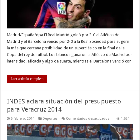
superclásico
en
la
Copa
Madrid/España/dpa El Real Madrid goleó por 3-0 al Atlético de
Madrid y el Barcelona venció por 2-0 a la Real Sociedad para sugerir
la más que cercana posibilidad de un superclásico en la final de la
Copa del rey de fútbol. Los blancos ganaron al Atlético de Madrid por
intensidad, eficacia y algo de suerte, mientras el Barcelona venció con
…
Leer artículo completo
INDES aclara situación del presupuesto
para Veracruz 2014
en
6 febrero, 2014
Deportes
Comentarios desactivados
1,624
INDES
aclara
situación
del
presupuesto