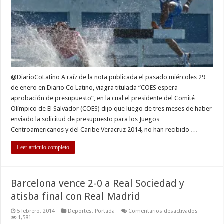
para
Veracruz
2014
@DiarioCoLatino A raíz de la nota publicada el pasado miércoles 29
de enero en Diario Co Latino, viagra titulada “COES espera
aprobación de presupuesto”, en la cual el presidente del Comité
Olímpico de El Salvador (COES) dijo que luego de tres meses de haber
enviado la solicitud de presupuesto para los Juegos
Centroamericanos y del Caribe Veracruz 2014, no han recibido …
Leer artículo completo
Barcelona vence 2-0 a Real Sociedad y
atisba final con Real Madrid
en
5 febrero, 2014
Deportes
,
Portada
Comentarios desactivados
Barcelona
1,581
vence