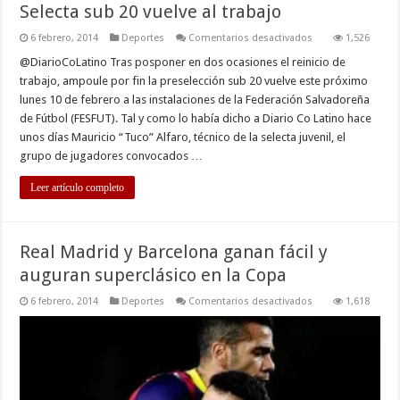
Selecta sub 20 vuelve al trabajo
en
6 febrero, 2014
Deportes
Comentarios desactivados
1,526
Selecta
sub
@DiarioCoLatino Tras posponer en dos ocasiones el reinicio de
20
trabajo, ampoule por fin la preselección sub 20 vuelve este próximo
vuelve
al
lunes 10 de febrero a las instalaciones de la Federación Salvadoreña
trabajo
de Fútbol (FESFUT). Tal y como lo había dicho a Diario Co Latino hace
unos días Mauricio “Tuco” Alfaro, técnico de la selecta juvenil, el
grupo de jugadores convocados …
Leer artículo completo
Real Madrid y Barcelona ganan fácil y
auguran superclásico en la Copa
en
6 febrero, 2014
Deportes
Comentarios desactivados
1,618
Real
Madrid
y
Barcelona
ganan
fácil
y
auguran