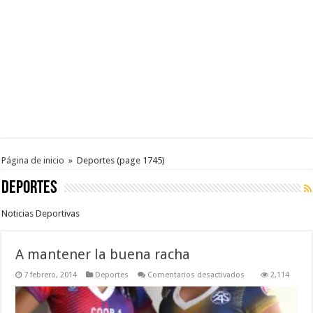
Página de inicio
»
Deportes
(page 1745)
Deportes
Noticias Deportivas
A mantener la buena racha
en
7 febrero, 2014
Deportes
Comentarios desactivados
2,114
A
mantener
la
buena