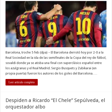
2-
0
a
Real
Sociedad
y
atisba
final
con
Real
Madrid
Barcelona, troche 5 feb (dpa) – El Barcelona derrotó hoy por 2-0 a la
Real Sociedad en la ida de las semifinales de la Copa del rey de fútbol,
sovaldi donde ya se atisba una final con superclásico español entre
los azulgranas y el Real Madrid. Sergio Busquets y Zubikarai (en
propia puerta) fueron los autores de los goles del Barcelona. …
Leer artículo completo
Despiden a Ricardo “El Chele” Sepúlveda, el
orquestador albo