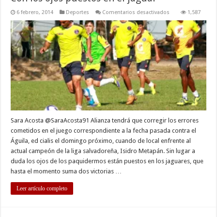
en
6 febrero, 2014
Deportes
Comentarios desactivados
1,587
Con
los
ojos
puestos
en
el
jaguar
Sara Acosta @SaraAcosta91 Alianza tendrá que corregir los errores
cometidos en el juego correspondiente a la fecha pasada contra el
Águila, ed cialis el domingo próximo, cuando de local enfrente al
actual campeón de la liga salvadoreña, Isidro Metapán. Sin lugar a
duda los ojos de los paquidermos están puestos en los jaguares, que
hasta el momento suma dos victorias …
Leer artículo completo