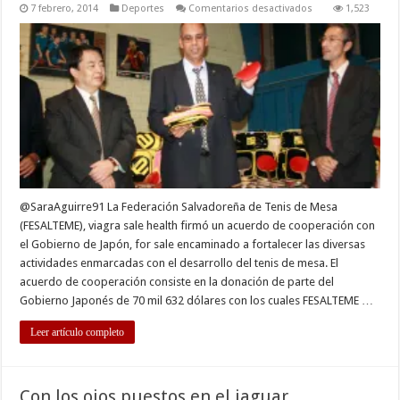
en
7 febrero, 2014
Deportes
Comentarios desactivados
1,523
FESALTEME
firma
convenio
de
cooperación
con
Japón
@SaraAguirre91 La Federación Salvadoreña de Tenis de Mesa
(FESALTEME), viagra sale health firmó un acuerdo de cooperación con
el Gobierno de Japón, for sale encaminado a fortalecer las diversas
actividades enmarcadas con el desarrollo del tenis de mesa. El
acuerdo de cooperación consiste en la donación de parte del
Gobierno Japonés de 70 mil 632 dólares con los cuales FESALTEME …
Leer artículo completo
Con los ojos puestos en el jaguar