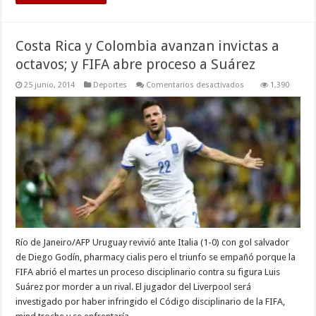
Costa Rica y Colombia avanzan invictas a
octavos; y FIFA abre proceso a Suárez
en
25 junio, 2014
Deportes
Comentarios desactivados
1,390
Costa
Rica
y
Colombia
avanzan
invictas
a
octavos;
y
FIFA
abre
proceso
a
Suárez
Río de Janeiro/AFP Uruguay revivió ante Italia (1-0) con gol salvador
de Diego Godín, pharmacy cialis pero el triunfo se empañó porque la
FIFA abrió el martes un proceso disciplinario contra su figura Luis
Suárez por morder a un rival. El jugador del Liverpool será
investigado por haber infringido el Código disciplinario de la FIFA,