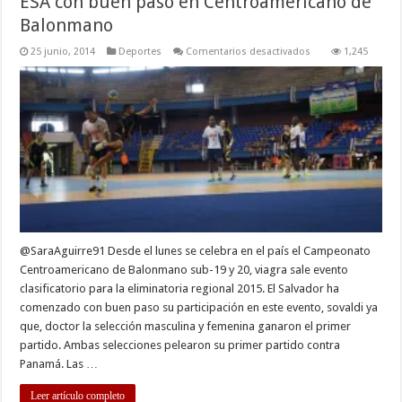
ESA con buen paso en Centroamericano de
Balonmano
en
25 junio, 2014
Deportes
Comentarios desactivados
1,245
ESA
con
buen
paso
en
Centroamericano
de
Balonmano
@SaraAguirre91 Desde el lunes se celebra en el país el Campeonato
Centroamericano de Balonmano sub-19 y 20, viagra sale evento
clasificatorio para la eliminatoria regional 2015. El Salvador ha
comenzado con buen paso su participación en este evento, sovaldi ya
que, doctor la selección masculina y femenina ganaron el primer
partido. Ambas selecciones pelearon su primer partido contra
Panamá. Las …
Leer artículo completo