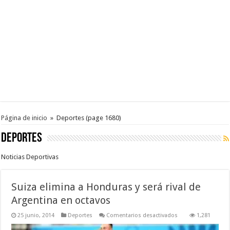
Página de inicio
»
Deportes
(page 1680)
Deportes
Noticias Deportivas
Suiza elimina a Honduras y será rival de
Argentina en octavos
en
25 junio, 2014
Deportes
Comentarios desactivados
1,281
Suiza
elimina