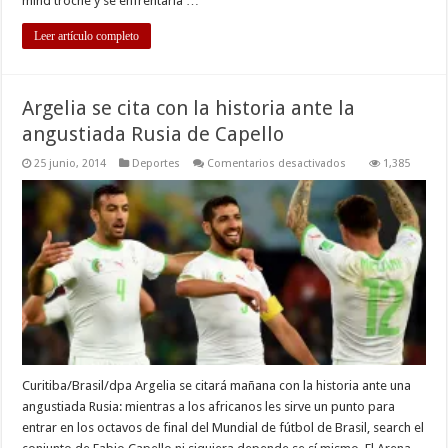
mind troche y se enfrentaría …
Leer artículo completo
Argelia se cita con la historia ante la
angustiada Rusia de Capello
en
25 junio, 2014
Deportes
Comentarios desactivados
1,385
Argelia
se
cita
con
la
historia
ante
la
angustiada
Rusia
de
Capello
Curitiba/Brasil/dpa Argelia se citará mañana con la historia ante una
angustiada Rusia: mientras a los africanos les sirve un punto para
entrar en los octavos de final del Mundial de fútbol de Brasil, search el