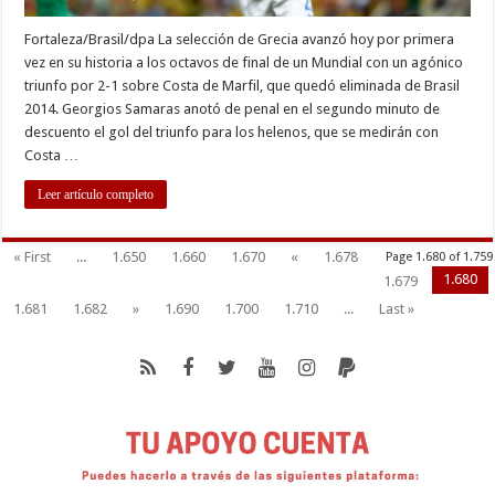
Fortaleza/Brasil/dpa La selección de Grecia avanzó hoy por primera
vez en su historia a los octavos de final de un Mundial con un agónico
triunfo por 2-1 sobre Costa de Marfil, que quedó eliminada de Brasil
2014. Georgios Samaras anotó de penal en el segundo minuto de
descuento el gol del triunfo para los helenos, que se medirán con
Costa …
Leer artículo completo
« First
...
1.650
1.660
1.670
«
1.678
Page 1.680 of 1.759
1.680
1.679
1.681
1.682
»
1.690
1.700
1.710
...
Last »