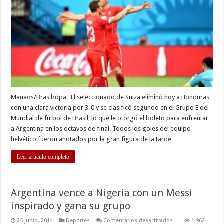
a
Honduras
y
será
rival
de
Argentina
en
octavos
Manaos/Brasil/dpa El seleccionado de Suiza eliminó hoy a Honduras
con una clara victoria por 3-0 y se clasificó segundo en el Grupo E del
Mundial de fútbol de Brasil, lo que le otorgó el boleto para enfrentar
a Argentina en los octavos de final. Todos los goles del equipo
helvético fueron anotados por la gran figura de la tarde …
Leer artículo completo
Argentina vence a Nigeria con un Messi
inspirado y gana su grupo
en
25 junio, 2014
Deportes
Comentarios desactivados
1,962