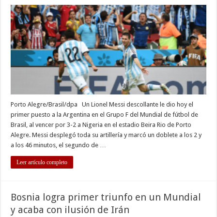
Argentina
vence
a
Nigeria
con
un
Messi
inspirado
y
gana
su
grupo
Porto Alegre/Brasil/dpa Un Lionel Messi descollante le dio hoy el
primer puesto a la Argentina en el Grupo F del Mundial de fútbol de
Brasil, al vencer por 3-2 a Nigeria en el estadio Beira Rio de Porto
Alegre. Messi desplegó toda su artillería y marcó un doblete a los 2 y
a los 46 minutos, el segundo de …
Leer artículo completo
Bosnia logra primer triunfo en un Mundial
y acaba con ilusión de Irán