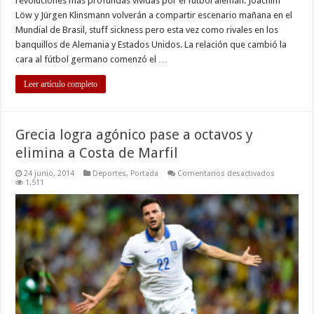
revoluciones más profundas vividas por el fútbol alemán. Joachim
Löw y Jürgen Klinsmann volverán a compartir escenario mañana en el
Mundial de Brasil, stuff sickness pero esta vez como rivales en los
banquillos de Alemania y Estados Unidos. La relación que cambió la
cara al fútbol germano comenzó el …
Leer artículo completo
Grecia logra agónico pase a octavos y
elimina a Costa de Marfil
en
24 junio, 2014
Deportes
,
Portada
Comentarios desactivados
Grecia
1,511
logra
agónico
pase
a
octavos
y
elimina
a
Costa
de
Marfil