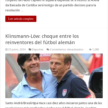
conjunto de Fabio Capello ni siquiera depende se sí mismo. El Arena
da Baixada de Curitiba será testigo de un partido decisivo para la
resolución …
Leer artículo completo
Klinsmann-Löw: choque entre los
reinventores del fútbol alemán
en
25 junio, 2014
Deportes
Comentarios desactivados
1,280
Klinsmann-
Löw:
choque
entre
los
reinventores
del
fútbol
alemán
Santo André/Brasil/dpa Hace casi diez años iniciaron juntos una de las