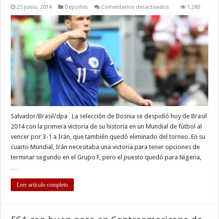
en
25 junio, 2014
Deportes
Comentarios desactivados
1,283
Bosnia
logra
primer
triunfo
en
un
Mundial
y
acaba
con
ilusión
de
Irán
Salvador/Brasil/dpa La selección de Bosnia se despidió hoy de Brasil
2014 con la primera victoria de su historia en un Mundial de fútbol al
vencer por 3-1 a Irán, que también quedó eliminado del torneo. En su
cuarto Mundial, Irán necesitaba una victoria para tener opciones de
terminar segundo en el Grupo F, pero el puesto quedó para Nigeria,
…
Leer artículo completo