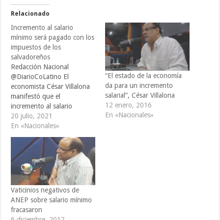
Relacionado
Incremento al salario
mínimo será pagado con los
impuestos de los
salvadoreños
Redacción Nacional
“El estado de la economía
@DiarioCoLatino El
da para un incremento
economista César Villalona
salarial”, César Villalona
manifestó que el
12 enero, 2016
incremento al salario
En «Nacionales»
mínimo el cual entrará en
20 julio, 2021
vigencia el 1 de agosto de
En «Nacionales»
2021, será el primero en el
mundo no pagado por la
empresa privada, sino el
gobierno a través de
BANDESAL, que tiene
destinados $100 millones
Vaticinios negativos de
para…
ANEP sobre salario mínimo
fracasaron
6 diciembre, 2017