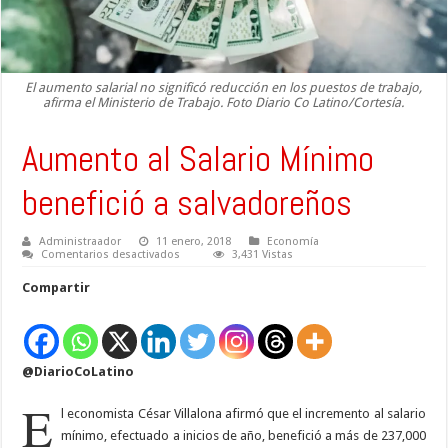
El aumento salarial no significó reducción en los puestos de trabajo,
afirma el Ministerio de Trabajo. Foto Diario Co Latino/Cortesía.
Aumento al Salario Mínimo
benefició a salvadoreños
Administraador
11 enero, 2018
Economía
en
Comentarios desactivados
3,431 Vistas
Aumento
al
Compartir
Salario
Mínimo
benefició
a
salvadoreños
@DiarioCoLatino
E
l economista César Villalona afirmó que el incremento al salario
mínimo, efectuado a inicios de año, benefició a más de 237,000