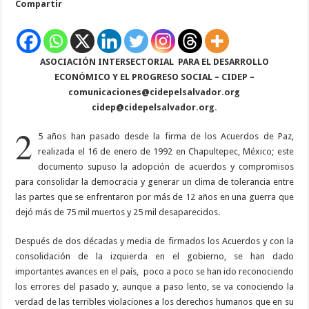
Compartir
años
de
la
firma
de
los
ASOCIACIÓN INTERSECTORIAL
Acuerdos
PARA EL DESARROLLO
de
ECONÓMICO Y EL PROGRESO SOCIAL – CIDEP –
paz
comunicaciones@cidepelsalvador.org
cidep@cidepelsalvador.org
.
2
5 años han pasado desde la firma de los Acuerdos de Paz,
realizada el 16 de enero de 1992 en Chapultepec, México; este
documento supuso la adopción de acuerdos y compromisos
para consolidar la democracia y generar un clima de tolerancia entre
las partes que se enfrentaron por más de 12 años en una guerra que
dejó más de 75 mil muertos y 25 mil desaparecidos.
Después de dos décadas y media de firmados los Acuerdos y con la
consolidación de la izquierda en el gobierno, se han dado
importantes avances en el país,
poco a poco se han ido reconociendo
los errores del pasado y, aunque a paso lento, se va conociendo la
verdad de las terribles violaciones a los derechos humanos que en su