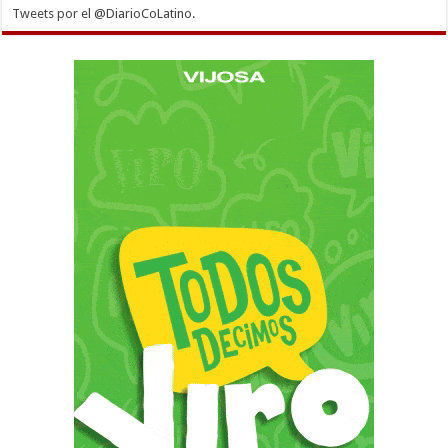
Tweets por el @DiarioCoLatino.