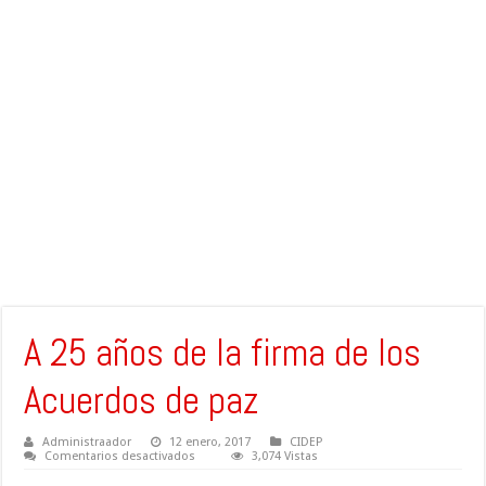
A 25 años de la firma de los
Acuerdos de paz
Administraador
12 enero, 2017
CIDEP
en
Comentarios desactivados
3,074 Vistas
A
25