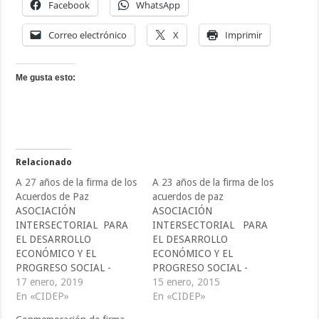
Facebook
WhatsApp
Correo electrónico
X
Imprimir
Me gusta esto:
Relacionado
A 27 años de la firma de los
A 23 años de la firma de los
Acuerdos de Paz
acuerdos de paz
ASOCIACIÓN
ASOCIACIÓN
INTERSECTORIAL PARA
INTERSECTORIAL PARA
EL DESARROLLO
EL DESARROLLO
ECONÓMICO Y EL
ECONÓMICO Y EL
PROGRESO SOCIAL -
PROGRESO SOCIAL -
CIDEP -
17 enero, 2019
CIDEP -
15 enero, 2015
comunicaciones@cidepelsal
En «CIDEP»
comunicaciones@cidepelsal
En «CIDEP»
vador.org
vador.org